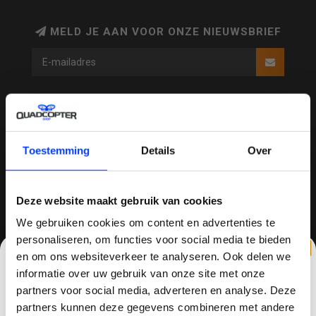
MELD JE AAN VOOR ONZE NIEUWSBRIEF
QUADCOPTER-SHOP
Contactgegevens
Toestemming
Details
Over
Haagsittarderweg 27
6132 SV
Deze website maakt gebruik van cookies
Sittard, Nederland
We gebruiken cookies om content en advertenties te
personaliseren, om functies voor social media te bieden
+31634786988
en om ons websiteverkeer te analyseren. Ook delen we
+31634786988
informatie over uw gebruik van onze site met onze
partners voor social media, adverteren en analyse. Deze
info@quadcopter-shop.nl
partners kunnen deze gegevens combineren met andere