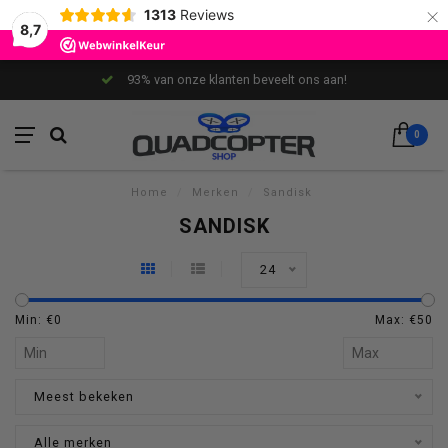
×
1313
Reviews
8,7
93% van onze klanten beveelt ons aan!
0
Home
/
Merken
/
Sandisk
SANDISK
24
Min: €
0
Max: €
50
Meest bekeken
Alle merken