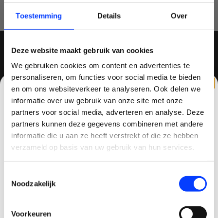
Toestemming
Details
Over
Deze website maakt gebruik van cookies
MELD JE AAN VOOR ONZE NIEUWSBRIEF
We gebruiken cookies om content en advertenties te
personaliseren, om functies voor social media te bieden
en om ons websiteverkeer te analyseren. Ook delen we
informatie over uw gebruik van onze site met onze
partners voor social media, adverteren en analyse. Deze
partners kunnen deze gegevens combineren met andere
QUADCOPTER-SHOP
CLAIM KORTING OP JE EERSTE
informatie die u aan ze heeft verstrekt of die ze hebben
Contactgegevens
BESTELLING!
verzameld op basis van uw gebruik van hun services.
Haagsittarderweg 27
Ontvang je welkomstkorting tot 15 euro.
Toestemmingsselectie
.
6132 SV
Minimale besteding 100 euro
Noodzakelijk
Sittard, Nederland
Email
+31634786988
Voorkeuren