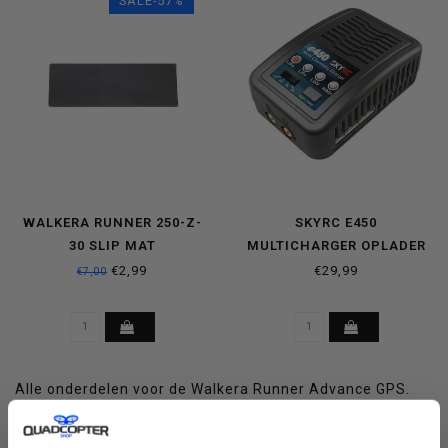
SALE-57%
WALKERA RUNNER 250-Z-
SKYRC E450
30 SLIP MAT
MULTICHARGER OPLADER
€2,99
€29,99
€7,00
Alle onderdelen voor de Walkera Runner Advance GPS.
Staat je onderdeel er niet tussen, contacteer ons dan.