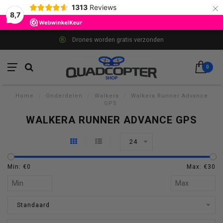
×
1313
Reviews
8,7
Drones worden gratis verzonden
0
Home
/
Onderdelen
/
Walkera
/
Walkera Runner Advance
GPS
WALKERA RUNNER ADVANCE GPS
24
Min: €
0
Max: €
30
Standaard