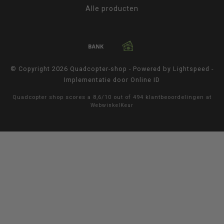
Alle producten
© Copyright 2026 Quadcopter-shop - Powered by
Lightspeed
-
Implementatie door
Online ID
Quadcopter shop
scores a
8,6
/
10
out of
494
klantbeoordelingen at
WebwinkelKeur