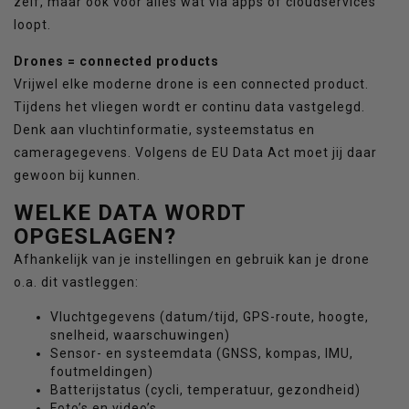
zelf, maar ook voor alles wat via apps of cloudservices
loopt.
Drones = connected products
Vrijwel elke moderne drone is een connected product.
Tijdens het vliegen wordt er continu data vastgelegd.
Denk aan vluchtinformatie, systeemstatus en
cameragegevens. Volgens de EU Data Act moet jij daar
gewoon bij kunnen.
WELKE DATA WORDT
OPGESLAGEN?
Afhankelijk van je instellingen en gebruik kan je drone
o.a. dit vastleggen:
Vluchtgegevens (datum/tijd, GPS-route, hoogte,
snelheid, waarschuwingen)
Sensor- en systeemdata (GNSS, kompas, IMU,
foutmeldingen)
Batterijstatus (cycli, temperatuur, gezondheid)
Foto’s en video’s