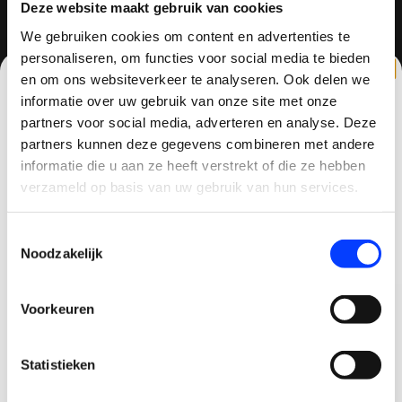
Deze website maakt gebruik van cookies
We gebruiken cookies om content en advertenties te
personaliseren, om functies voor social media te bieden
QUADCOPTER-SHOP
en om ons websiteverkeer te analyseren. Ook delen we
Contactgegevens
informatie over uw gebruik van onze site met onze
partners voor social media, adverteren en analyse. Deze
Haagsittarderweg 27
partners kunnen deze gegevens combineren met andere
6132 SV
CLAIM KORTING OP JE EERSTE
informatie die u aan ze heeft verstrekt of die ze hebben
Sittard, Nederland
BESTELLING!
verzameld op basis van uw gebruik van hun services.
+31634786988
Ontvang je welkomstkorting tot 15 euro.
Toestemmingsselectie
.
Minimale besteding 100 euro
+31634786988
Noodzakelijk
Email
info@quadcopter-shop.nl
Voorkeuren
Korting graag!
Statistieken
NEE, GEEN VOORDEEL a.u.b.