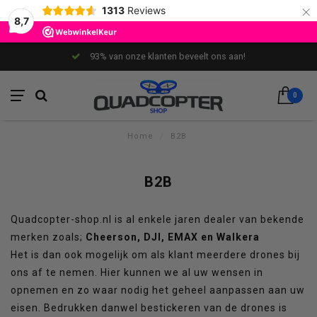
×
1313
Reviews
8,7
93% van onze klanten beveelt ons aan!
0
Home
/
B2B
B2B
Quadcopter-shop.nl is al enkele jaren dealer van bekende
merken zoals;
Cheerson, DJI, EMAX en Walkera
Het is dan ook mogelijk om als klant meerdere drones bij
ons af te nemen. Hier kunnen we al uw wensen in
opnemen en zo waar nodig het geheel aanpassen aan uw
eisen. Bedrukken danwel bestickeren van de drones is