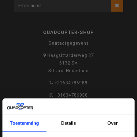
QUADCOPTER-SHOP
Contactgegevens
Haagsittarderweg 27
6132 SV
Sittard, Nederland
+31634786988
+31634786988
info@quadcopter-shop.nl
Toestemming
Details
Over