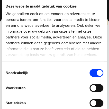
Deze website maakt gebruik van cookies
REVIEWS
We gebruiken cookies om content en advertenties te
personaliseren, om functies voor social media te bieden
en om ons websiteverkeer te analyseren. Ook delen we
informatie over uw gebruik van onze site met onze
/
8.6
10
partners voor social media, adverteren en analyse. Deze
810 reviews
partners kunnen deze gegevens combineren met andere
CLAIM KORTING OP JE EERSTE
informatie die u aan ze heeft verstrekt of die ze hebben
BESTELLING!
verzameld op basis van uw gebruik van hun services.
QUADCOPTER-SHOP.NL
Ontvang je welkomstkorting tot 15 euro.
Toestemmingsselectie
Sinds 2014 is quadcopter-shop een bekende
.
Minimale besteding 100 euro
Noodzakelijk
speler op het gebied van drones, quadcopters,
Email
multicopters (het beestje hoeft maar een naam
te hebben).
Voorkeuren
Korting graag!
Vaak zijn drones dure aankopen en wil je graag
Statistieken
NEE, GEEN VOORDEEL a.u.b.
goed advies en uitstekende (after)service