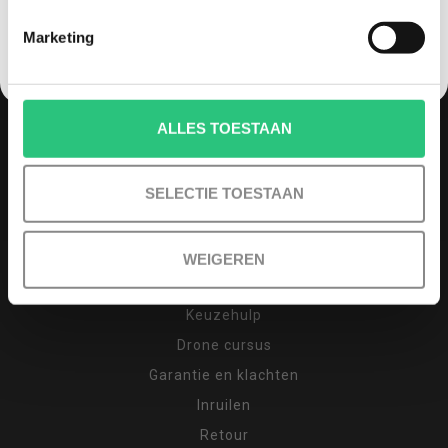
hebben. Bij quadcopter-shop.nl ben je dan aan
het juiste adres. We staan bekend om ons advies,
Marketing
persoonlijke benadering en service zowel voor
aankoop als na aankoop. 93% van al onze klanten
raad ons dan ook aan.
ALLES TOESTAAN
INFORMATIE
SELECTIE TOESTAAN
Over ons
Contact
Betaling, levertijd en verzendkosten
WEIGEREN
Afhalen (op afspraak)
Keuzehulp
Drone cursus
Garantie en klachten
Inruilen
Retour