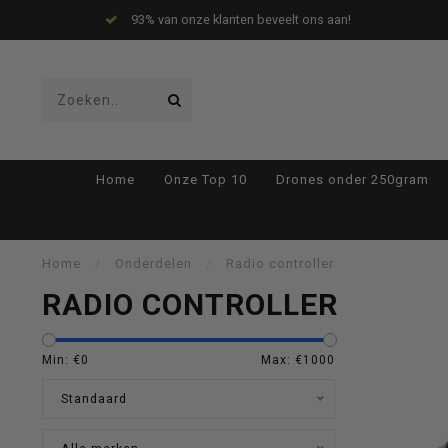
93% van onze klanten beveelt ons aan!
Gebruik
Home
Onze Top 10
Drones onder 250gram
de
Home
/
Onderdelen
/
Radio controller
RADIO CONTROLLER
pijltjes
Min: €
0
Max: €
1000
Standaard