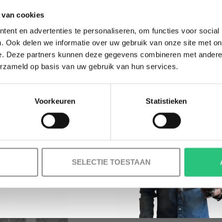
BESTELLING!
 van cookies
Ontvang je welkomstkorting tot 15 euro.
ent en advertenties te personaliseren, om functies voor social
.
Minimale besteding 100 euro
. Ook delen we informatie over uw gebruik van onze site met on
e. Deze partners kunnen deze gegevens combineren met andere i
l
erzameld op basis van uw gebruik van hun services.
RC MOTION
TROLLER 2
169,00
Voorkeuren
Statistieken
Korting graag!
NEE, GEEN VOORDEEL a.u.b.
Heb je een Bind And Fly (BNF
SELECTIE TOESTAAN
nog een controller/radio? W
radio op voorraad.