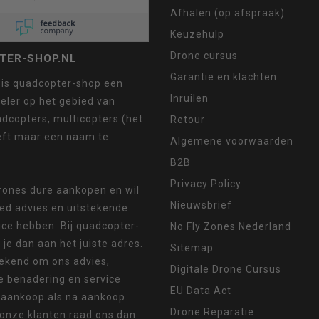
Afhalen (op afspraak)
Keuzehulp
Drone cursus
TER-SHOP.NL
Garantie en klachten
 is quadcopter-shop een
Inruilen
eler op het gebied van
dcopters, multicopters (het
Retour
eft maar een naam te
Algemene voorwaarden
B2B
Privacy Policy
drones dure aankopen en wil
Nieuwsbrief
oed advies en uitstekende
ice hebben. Bij quadcopter-
No Fly Zones Nederland
 je dan aan het juiste adres.
Sitemap
ekend om ons advies,
Digitale Drone Cursus
e benadering en service
EU Data Act
 aankoop als na aankoop.
Drone Reparatie
 onze klanten raad ons dan