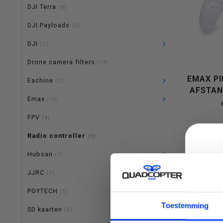
DJI Terra
(8)
een
DJI Payloads
(6)
DJI
(1)
Drone camera filters
(18)
EMAX PI
Eachine
beschikbaar
(0)
AFSTAN
Emax
(16)
FPV
(4)
Radio controller
(9)
resultaat
Hubsan
(1)
JJRC
(1)
PGYTECH
(1)
te
C
Toestemming
SD kaarten
(5)