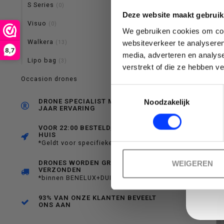
S Series
(0)
Deze website maakt gebruik
Visuo
(0)
We gebruiken cookies om cont
selecteren.
Walkera
websiteverkeer te analyseren
(13)
8,7
media, adverteren en analys
Lipo bag
(3)
Emai
verstrekt of die ze hebben v
FPV 
CON
Occasion drones
Toestemmingsselectie
€
Druk
DRONE SPECIALIST MET RUIM 10
Noodzakelijk
JAAR ERVARING
VOOR 22:00 BESTELD, MORGEN IN
HUIS
*Geldt voor specifieke producten
op
DRONES WORDEN GRATIS
WEIGEREN
VERZONDEN
*binnen BENELUX+DUITSLAND
93% VAN ONZE KLANTEN BEVEELT
ONS AAN
Enter