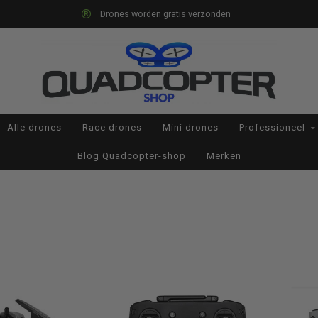
Drones worden gratis verzonden
Alle drones
Race drones
Mini drones
Professioneel
Blog Quadcopter-shop
Merken