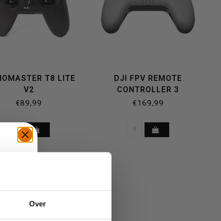
IOMASTER T8 LITE
DJI FPV REMOTE
V2
CONTROLLER 3
€89,99
€169,99
TE
Over