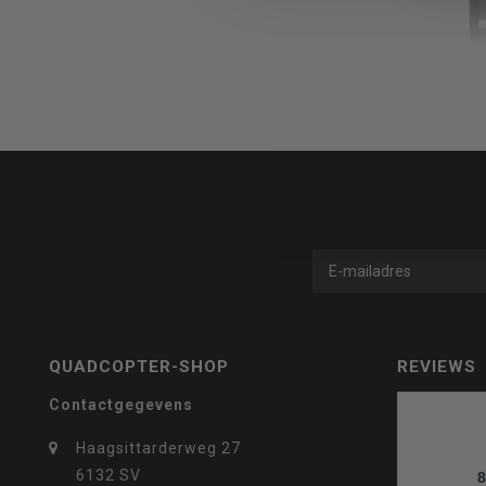
om
naar
QUADCOPTER-SHOP
REVIEWS
het
Contactgegevens
Haagsittarderweg 27
6132 SV
8