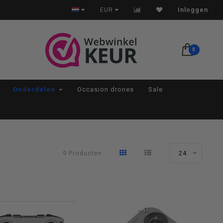
Op werkdagen voor 22:00 besteld, morgen in huis*
EUR
Inloggen
0
Onderdelen
Occasion drones
Sale
9 Producten
24