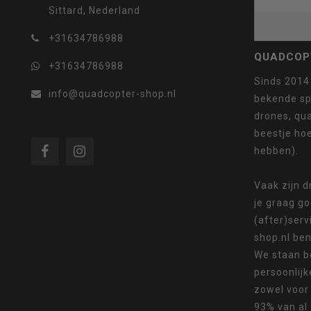
Sittard, Nederland
geselecteerde
+31634786988
QUADCOP
+31634786988
Sinds 2014
info@quadcopter-shop.nl
zoekresultaat
bekende sp
drones, qua
beestje ho
hebben).
te
Vaak zijn 
je graag g
(after)serv
shop.nl ben
We staan b
gaan.
persoonlijk
zowel voor
93% van al