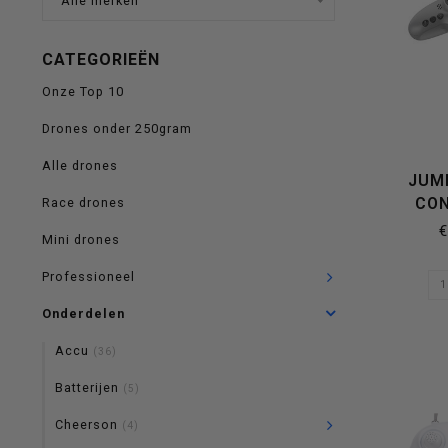
Alle merken
op
CATEGORIEËN
Onze Top 10
Drones onder 250gram
en
Alle drones
JUM
CO
Race drones
€
Mini drones
neer
Professioneel
Onderdelen
Accu
(36)
om
Batterijen
(5)
Cheerson
(4)