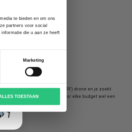
 media te bieden en om ons
ze partners voor social
nformatie die u aan ze heeft
Marketing
) of een Almost Ready to Fly (ARF) drone en je zoekt
ALLES TOESTAAN
e hebben een aantal types en voor elke budget wel een