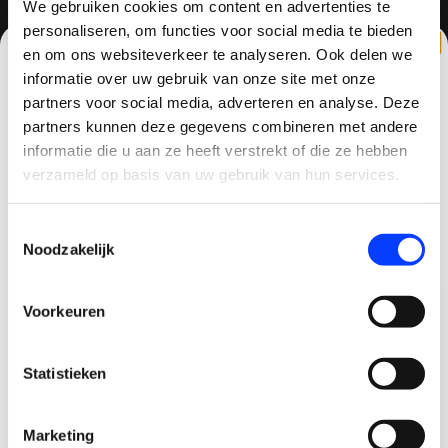
We gebruiken cookies om content en advertenties te
personaliseren, om functies voor social media te bieden
/
8.6
10
810 reviews
en om ons websiteverkeer te analyseren. Ook delen we
informatie over uw gebruik van onze site met onze
partners voor social media, adverteren en analyse. Deze
partners kunnen deze gegevens combineren met andere
CLAIM KORTING OP JE EERSTE
QUADCOPTER-SHOP.NL
informatie die u aan ze heeft verstrekt of die ze hebben
BESTELLING!
verzameld op basis van uw gebruik van hun services.
Sinds 2014 is quadcopter-shop een bekende
speler op het gebied van drones, quadcopters,
Ontvang je welkomstkorting tot 15 euro.
Toestemmingsselectie
multicopters (het beestje hoeft maar een naam
.
Minimale besteding 100 euro
Noodzakelijk
te hebben).
Email
Vaak zijn drones dure aankopen en wil je graag
Voorkeuren
goed advies en uitstekende (after)service
Korting graag!
hebben. Bij quadcopter-shop.nl ben je dan aan
Statistieken
NEE, GEEN VOORDEEL a.u.b.
het juiste adres. We staan bekend om ons advies,
persoonlijke benadering en service zowel voor
aankoop als na aankoop. 93% van al onze klanten
Marketing