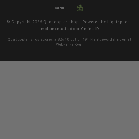
© Copyright 2026 Quadcopter-shop - Powered by
Lightspeed
-
Implementatie door
Online ID
Quadcopter shop
scores a
8,6
/
10
out of
494
klantbeoordelingen at
WebwinkelKeur