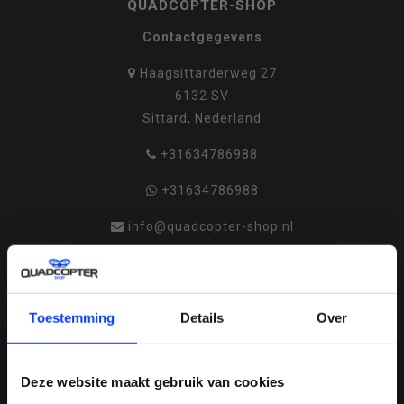
QUADCOPTER-SHOP
Contactgegevens
Haagsittarderweg 27
6132 SV
Sittard, Nederland
+31634786988
+31634786988
info@quadcopter-shop.nl
Toestemming
Details
Over
REVIEWS
Deze website maakt gebruik van cookies