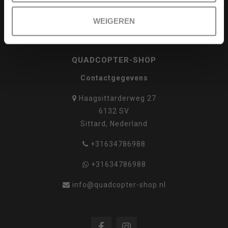
WEIGEREN
QUADCOPTER-SHOP
Contactgegevens
Haagsittarderweg 27
6132 SV
Sittard, Nederland
+31634786988
+31634786988
info@quadcopter-shop.nl