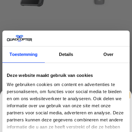
DJI RM331 -RC 2 SMART
DJI NEO 2 INTELLIGENT
CONTROLLER
FLIGHT BATTERY
€359,99
€38,99
Toestemming
Details
Over
Deze website maakt gebruik van cookies
We gebruiken cookies om content en advertenties te
personaliseren, om functies voor social media te bieden
en om ons websiteverkeer te analyseren. Ook delen we
informatie over uw gebruik van onze site met onze
partners voor social media, adverteren en analyse. Deze
partners kunnen deze gegevens combineren met andere
CLAIM KORTING OP JE EERSTE
informatie die u aan ze heeft verstrekt of die ze hebben