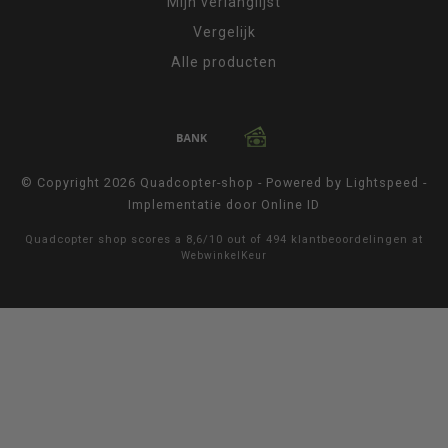
Mijn verlanglijst
Vergelijk
Alle producten
© Copyright 2026 Quadcopter-shop - Powered by
Lightspeed
-
Implementatie door
Online ID
Quadcopter shop
scores a
8,6
/
10
out of
494
klantbeoordelingen at
WebwinkelKeur