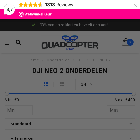
×
1313
Reviews
8,7
93% van onze klanten beveelt ons aan!
0
Home
/
Onderdelen
/
DJI
/
DJI NEO 2
DJI NEO 2 ONDERDELEN
24
Min: €
0
Max: €
400
Standaard
Alle merken