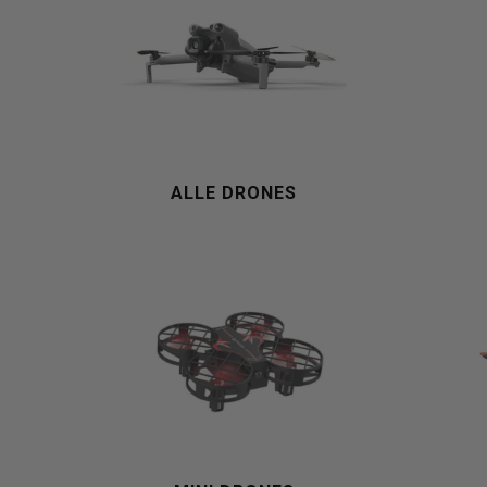
Als
u
ALLE DRONES
met
aanraaktoetsen