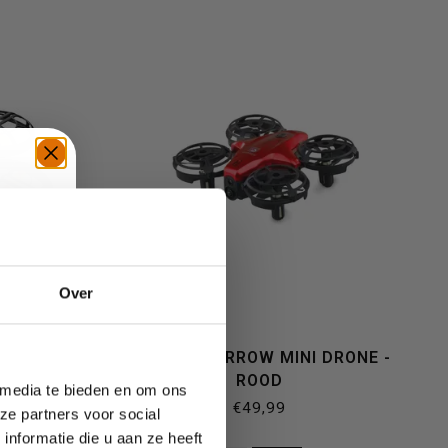
TE
Over
NI DRONE
AMEWI SPARROW MINI DRONE -
ROOD
 media te bieden en om ons
€49,99
ze partners voor social
nformatie die u aan ze heeft