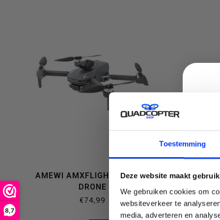
om
naar
C
Toestemming
het
AMEWI AMXFLIGHT X4KPRO
AMEWI F
Deze website maakt gebruik
DRONE
We gebruiken cookies om cont
€74,99
websiteverkeer te analyseren
8,7
media, adverteren en analys