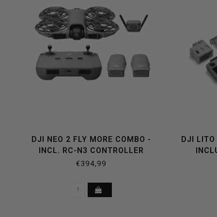
selecteren.
Druk
DJI NEO 2 FLY MORE COMBO -
DJI LITO
INCL. RC-N3 CONTROLLER
INCL
op
€394,99
Enter