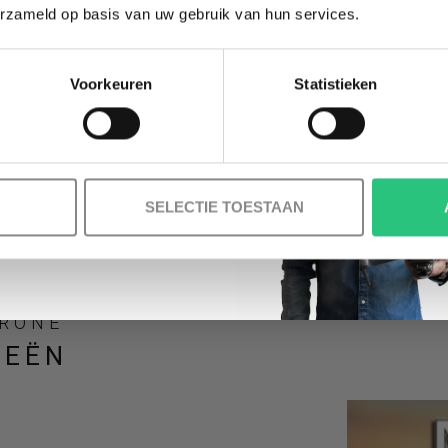
l
erzameld op basis van uw gebruik van hun services.
Voorkeuren
Statistieken
Korting graag!
ONZE MERKEN
NEE, GEEN VOORDEEL a.u.b.
SELECTIE TOESTAAN
DRONE
IEËN