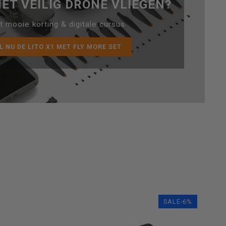
ET VEILIG DRONE VLIEGEN?
 mooie korting & digitale cursus
L NU DE LITO X1 MET FLY MORE SET
SALE-6%