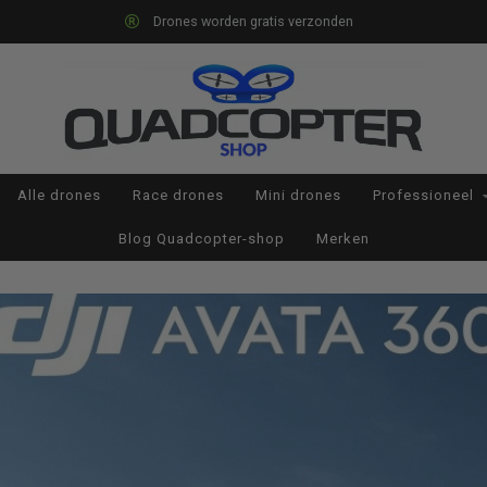
Op werkdagen voor 22:00 besteld, morgen in huis*
Alle drones
Race drones
Mini drones
Professioneel
Blog Quadcopter-shop
Merken