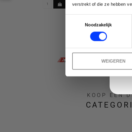
Emai
verstrekt of die ze hebben v
geselecteerde
Toestemmingsselectie
Noodzakelijk
zoekresultaat
WEIGEREN
te
KOOP EEN 
CATEGOR
gaan.