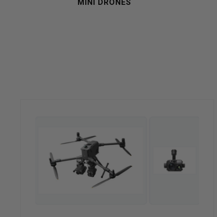
MINI DRONES
werkt,
kunt
u
touch-