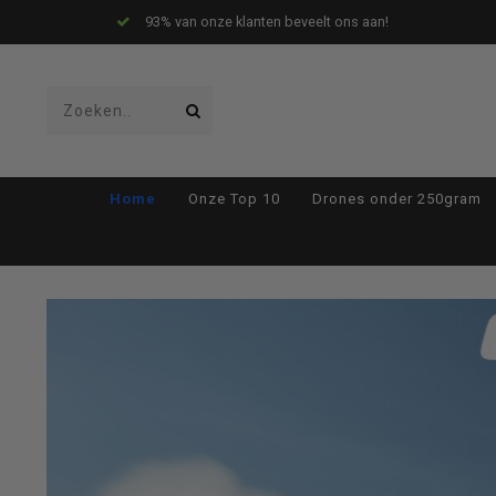
Drones worden gratis verzonden
Gebruik
Home
Onze Top 10
Drones onder 250gram
de
pijltjes