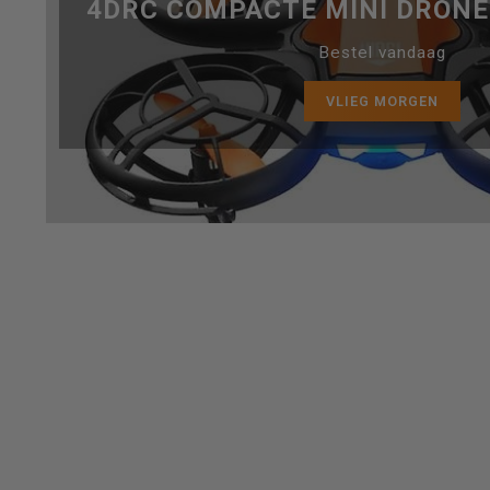
4DRC COMPACTE MINI DRON
een
Bestel vandaag
VLIEG MORGEN
beschikbaar
resultaat
te