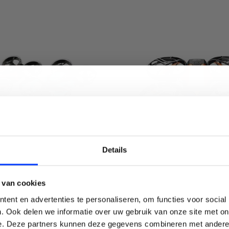
LAIM KORTING OP JE EERS
Details
BESTELLING!
IGHTSTAR BATTLE DRONE
4DRC V8 COMPACTE MI
 van cookies
SET DRONE
MET CAMERA
Ontvang je welkomstkorting tot 15 euro.
ent en advertenties te personaliseren, om functies voor social
€79,99
.
€79,99
Minimale besteding 100 euro
. Ook delen we informatie over uw gebruik van onze site met on
e. Deze partners kunnen deze gegevens combineren met andere i