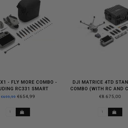
 X1 - FLY MORE COMBO -
DJI MATRICE 4TD STA
UDING RC331 SMART
COMBO (WITH RC AND 
CONTROLLER
€654,99
€8.675,00
€699,99