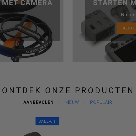
E MET CAMERA
STARTEN M
Nu met
BESTE
ONTDEK ONZE PRODUCTEN
AANBEVOLEN
NIEUW
POPULAIR
SALE-6%