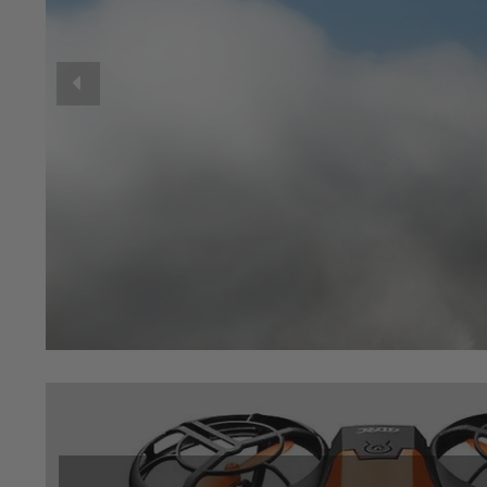
op
en
neer
om