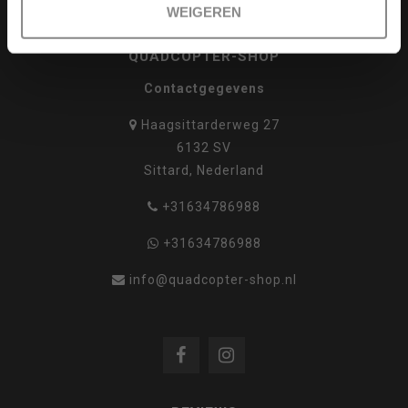
WEIGEREN
QUADCOPTER-SHOP
Contactgegevens
Haagsittarderweg 27
6132 SV
Sittard, Nederland
+31634786988
+31634786988
info@quadcopter-shop.nl