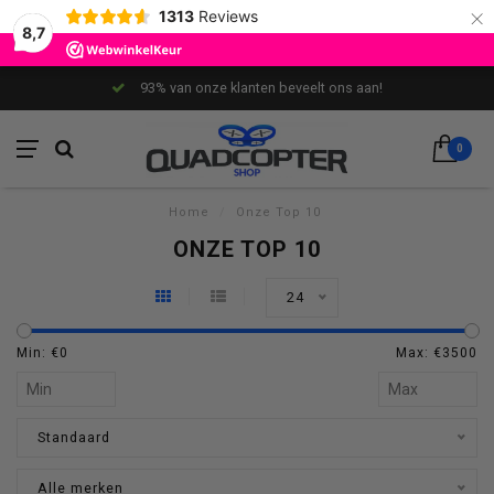
×
1313
Reviews
8,7
93% van onze klanten beveelt ons aan!
0
Home
/
Onze Top 10
ONZE TOP 10
24
Min: €
0
Max: €
3500
Standaard
Alle merken