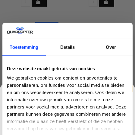
SALE-6%
Toestemming
Details
Over
Deze website maakt gebruik van cookies
We gebruiken cookies om content en advertenties te
personaliseren, om functies voor social media te bieden
en om ons websiteverkeer te analyseren. Ook delen we
DJI MINI 5 PRO - FLY MORE
informatie over uw gebruik van onze site met onze
COMBO - INCLUDING RC331
partners voor social media, adverteren en analyse. Deze
SMART CONTROLLER
€1.059,99
€1.129,99
partners kunnen deze gegevens combineren met andere
CLAIM KORTING OP JE EERSTE
informatie die u aan ze heeft verstrekt of die ze hebben
BESTELLING!
verzameld op basis van uw gebruik van hun services.