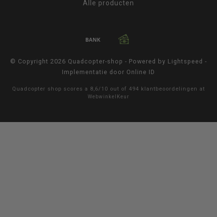
Alle producten
© Copyright 2026 Quadcopter-shop - Powered by
Lightspeed
-
Implementatie door
Online ID
Quadcopter shop
scores a
8,6
/
10
out of
494
klantbeoordelingen at
WebwinkelKeur