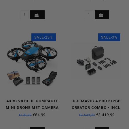
SALE-23%
SALE-3%
4DRC V8 BLUE COMPACTE
DJI MAVIC 4 PRO 512GB
MINI DRONE MET CAMERA
CREATOR COMBO - INCL.
FLY MORE KIT
DJI RC PRO 2
€84,99
€3.419,99
€109,99
€3.539,99