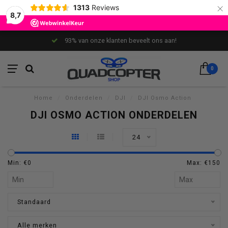
×
1313
Reviews
8,7
93% van onze klanten beveelt ons aan!
0
Home
/
Onderdelen
/
DJI
/
DJI Osmo Action
DJI OSMO ACTION ONDERDELEN
24
Min: €
0
Max: €
150
Standaard
Alle merken