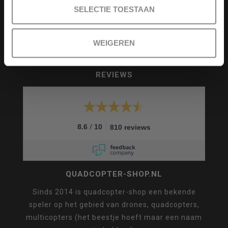
info@quadcopter-shop.nl
SELECTIE TOESTAAN
WEIGEREN
REVIEWS
/
8.6
10
810 reviews
QUADCOPTER-SHOP.NL
Sinds 2014 is quadcopter-shop een bekende
speler op het gebied van drones, quadcopters,
multicopters (het beestje hoeft maar een naam