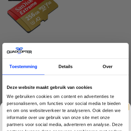
SANDISK EXTREME MICRO
SD 256 GB KAART HIGH
PERFORMANCE
€48,99
Toestemming
Details
Over
Deze website maakt gebruik van cookies
We gebruiken cookies om content en advertenties te
Alle onderdelen voor de DJI Osmo Action. Staat je
personaliseren, om functies voor social media te bieden
onderdeel er niet tussen, contacteer ons dan.
en om ons websiteverkeer te analyseren. Ook delen we
informatie over uw gebruik van onze site met onze
partners voor social media, adverteren en analyse. Deze