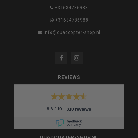
+31634786988
+31634786988
info@quadcopter-shop.nl
REVIEWS
/
8.6
10
810 reviews
QUADCOPTER-SHOP.NL