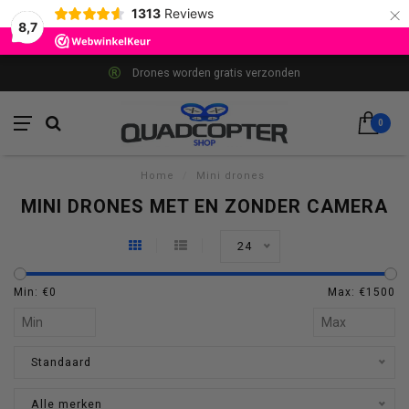
×
1313
Reviews
8,7
Drones worden gratis verzonden
0
Home
/
Mini drones
MINI DRONES MET EN ZONDER CAMERA
24
Min: €
0
Max: €
1500
Standaard
Alle merken