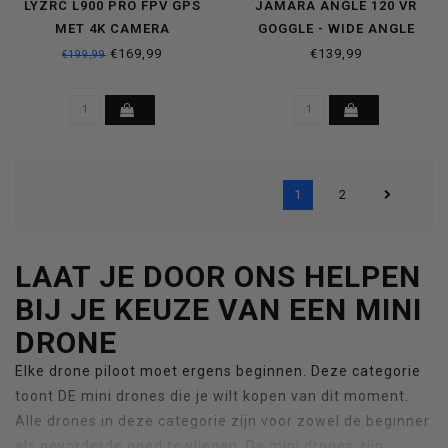
LYZRC L900 PRO FPV GPS
JAMARA ANGLE 120 VR
MET 4K CAMERA
GOGGLE - WIDE ANGLE
DRONE ALTITUDE HOLD -
€169,99
€139,99
€199,99
HD FPV WIFI
1
2
LAAT JE DOOR ONS HELPEN
BIJ JE KEUZE VAN EEN MINI
DRONE
Elke drone piloot moet ergens beginnen. Deze categorie
toont DE mini drones die je wilt kopen van dit moment.
Alle drones in deze categorie zijn voor zowel de beginner
als gevorderde goed te vliegen. De mini drones zijn