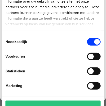
informatie over uw gebruik van onze site met onze
partners voor social media, adverteren en analyse. Deze
partners kunnen deze gegevens combineren met andere
CLAIM KORTING OP JE EERSTE
informatie die u aan ze heeft verstrekt of die ze hebben
BESTELLING!
verzameld op basis van uw gebruik van hun services.
AMEWI FIGHTSTAR BATTLE
AMEWI SPARROW MINI
Ontvang je welkomstkorting tot 15 euro.
Toestemmingsselectie
DRONE SET DRONE
DRONE - BLAUW
.
Minimale besteding 100 euro
Noodzakelijk
€79,99
€62,99
Email
Voorkeuren
Korting graag!
Statistieken
NEE, GEEN VOORDEEL a.u.b.
SALE-22%
Marketing