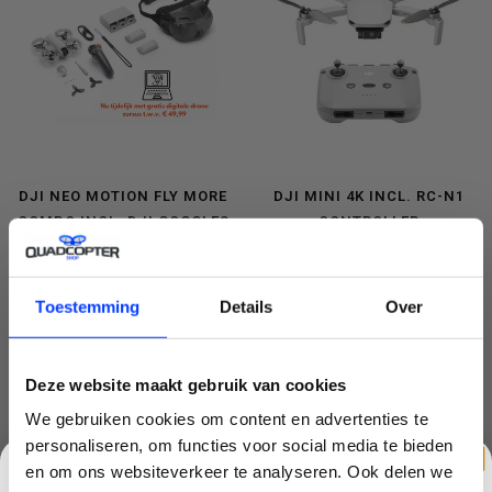
DJI NEO MOTION FLY MORE
DJI MINI 4K INCL. RC-N1
COMBO INCL. DJI GOGGLES
CONTROLLER
N3 EN DJI RC MOTION 3
€444,99
€278,99
€549,00
€299,00
Toestemming
Details
Over
Deze website maakt gebruik van cookies
We gebruiken cookies om content en advertenties te
personaliseren, om functies voor social media te bieden
en om ons websiteverkeer te analyseren. Ook delen we