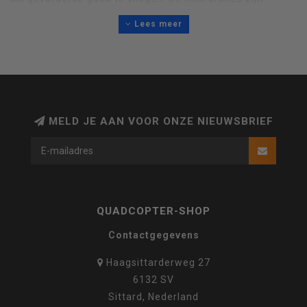
geschikt voor buiten en binnen. Let wel op dat je met niet
Lees meer
al teveel wind buiten gaat vliegen. Op deze mini drone
pagina zijn alle mini drone met camera en alle mini drone
zonder camera afgebeeld. Alle
onderdelen voor de mini
drones
met en zonder camera zijn leverbaar. Hier vindt je
meer info over de
beste mini drones
.
MELD JE AAN VOOR ONZE NIEUWSBRIEF
QUADCOPTER-SHOP
Contactgegevens
Haagsittarderweg 27
6132 SV
Sittard, Nederland