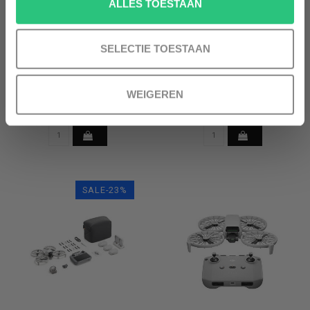
ALLES TOESTAAN
SELECTIE TOESTAAN
DJI NEO
DJI FLIP INCL DJI RC 2
SMART CONTROLLER
WEIGEREN
(RC331)
€199,99
€509,99
€649,99
SALE-23%