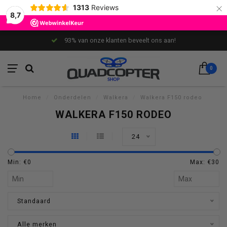
×
1313
Reviews
8,7
93% van onze klanten beveelt ons aan!
0
Home
/
Onderdelen
/
Walkera
/
Walkera F150 rodeo
WALKERA F150 RODEO
24
Min: €
0
Max: €
30
Standaard
Alle merken