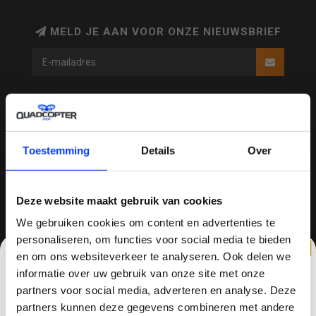
MELD JE AAN VOOR ONZE NIEUWSBRIEF
QUADCOPTER-SHOP
Contactgegevens
Toestemming
Details
Over
Haagsittarderweg 27
6132 SV
Deze website maakt gebruik van cookies
Sittard, Nederland
We gebruiken cookies om content en advertenties te
personaliseren, om functies voor social media te bieden
+31634786988
en om ons websiteverkeer te analyseren. Ook delen we
+31634786988
informatie over uw gebruik van onze site met onze
partners voor social media, adverteren en analyse. Deze
info@quadcopter-shop.nl
partners kunnen deze gegevens combineren met andere