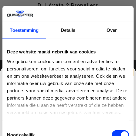
DJI Avata 2 Propellers
Nog niet gewaardeerd
0 sterren op basis van 0 beoordelingen
Toestemming
Details
Over
JE BEOORDELING TOEVOEGEN
Deze website maakt gebruik van cookies
We gebruiken cookies om content en advertenties te
personaliseren, om functies voor social media te bieden
en om ons websiteverkeer te analyseren. Ook delen we
MELD JE AAN VOOR ONZE NIEUWSBRIEF
informatie over uw gebruik van onze site met onze
partners voor social media, adverteren en analyse. Deze
partners kunnen deze gegevens combineren met andere
CLAIM KORTING OP JE EERSTE
informatie die u aan ze heeft verstrekt of die ze hebben
BESTELLING!
verzameld op basis van uw gebruik van hun services.
QUADCOPTER-SHOP
Ontvang je welkomstkorting tot 15 euro.
Toestemmingsselectie
.
Contactgegevens
Minimale besteding 100 euro
Noodzakelijk