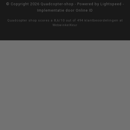
© Copyright 2026 Quadcopter-shop - Powered by
Lightspeed
-
Implementatie door
Online ID
Quadcopter shop
scores a
8,6
/
10
out of
494
klantbeoordelingen at
WebwinkelKeur