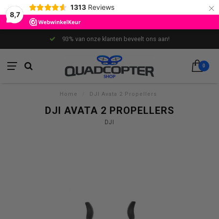
×
1313
Reviews
8,7
93% van onze klanten beveelt ons aan!
0
Home
/
DJI Avata 2 Propellers
DJI AVATA 2 PROPELLERS
DJI