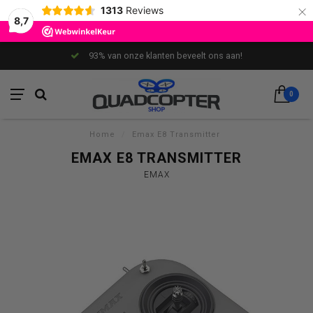
×
1313
Reviews
8,7
93% van onze klanten beveelt ons aan!
0
Home
/
Emax E8 Transmitter
EMAX E8 TRANSMITTER
EMAX