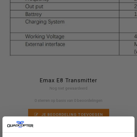
Emax E8 Transmitter
Nog niet gewaardeerd
0 sterren op basis van 0 beoordelingen
JE BEOORDELING TOEVOEGEN