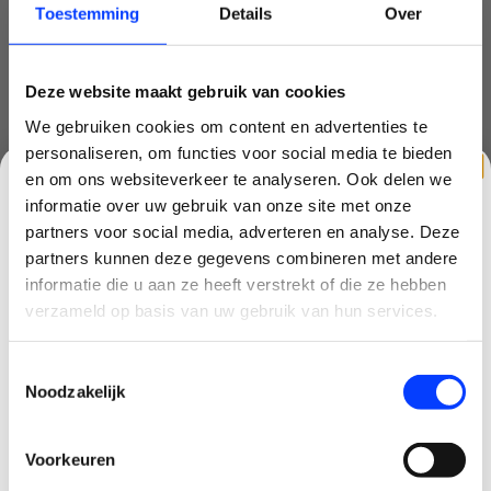
GERELATEERDE PRODUCTEN
Toestemming
Details
Over
SALE-19%
Deze website maakt gebruik van cookies
We gebruiken cookies om content en advertenties te
personaliseren, om functies voor social media te bieden
en om ons websiteverkeer te analyseren. Ook delen we
informatie over uw gebruik van onze site met onze
partners voor social media, adverteren en analyse. Deze
partners kunnen deze gegevens combineren met andere
CLAIM KORTING OP JE EERSTE
informatie die u aan ze heeft verstrekt of die ze hebben
BESTELLING!
verzameld op basis van uw gebruik van hun services.
EMAX TINYHAWK III
EMAX TINYHAWK III BNF
Ontvang je welkomstkorting tot 15 euro.
Toestemmingsselectie
.
Minimale besteding 100 euro
€299,99
€214,99
€369,99
Noodzakelijk
Email
Voorkeuren
Korting graag!