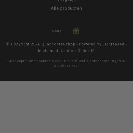
Alle producten
© Copyright 2026 Quadcopter-shop - Powered by
Lightspeed
-
Implementatie door
Online ID
Quadcopter shop
scores a
8,6
/
10
out of
494
klantbeoordelingen at
WebwinkelKeur