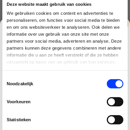
Deze website maakt gebruik van cookies
We gebruiken cookies om content en advertenties te
Emax EZ Pilot beginner pakket
personaliseren, om functies voor social media te bieden
- EZ Pilot FPV race drone
en om ons websiteverkeer te analyseren. Ook delen we
informatie over uw gebruik van onze site met onze
- EZ controller
partners voor social media, adverteren en analyse. Deze
partners kunnen deze gegevens combineren met andere
- Transport FPV bril 1x linear antenna included + second SMA port
CLAIM KORTING OP JE EERSTE
informatie die u aan ze heeft verstrekt of die ze hebben
for upgrade/expansion
BESTELLING!
verzameld op basis van uw gebruik van hun services.
- 18650 accu oplader
Ontvang je welkomstkorting tot 15 euro.
Toestemmingsselectie
- 450 mah accu 1x
.
Minimale besteding 100 euro
Noodzakelijk
Email
- USB 1s oplader
Voorkeuren
- 2x ccw en 2x cw propeller set
Korting graag!
- Micro Usb kabel
Statistieken
NEE, GEEN VOORDEEL a.u.b.
- Sticker set