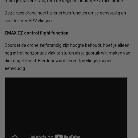
moet je starten? Nou, met de beginner indoor FPV race drone.
Deze race drone heeft allerlei hulpfuncties om je eenvoudig en
snel te leren FPV vliegen.
EMAX EZ control flight function
Doordat de drone zelfstandig zijn hoogte behoudt, hoef je alleen
nog in het horizontale vlak te sturen als je gebruik wilt maken van
die mogelijkheid. Hierdoor wordt leren fpv vliegen super
eenvoudig.