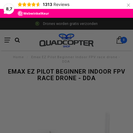
×
1313
Reviews
8,7
Drones worden gratis verzonden
0
Home
/
Emax EZ Pilot Beginner Indoor FPV race drone -
DDA
EMAX EZ PILOT BEGINNER INDOOR FPV
RACE DRONE - DDA