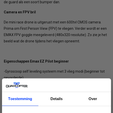
de guard als een soort bumper dan.
Camera en FPV bril
De mini race drone is uitgerust met een 600tvl CMOS camera.
Prima om First Person View (FPV) te vliegen. Verder wordt er een
EMAX FPV goggle meegeleverd (480x320 resolutie). Zo zie je het
beeld wat de drone tijdens het vliegen opneemt.
Eigenschappen Emax EZ Pilot beginner
-Gyroscoop self leveling systeem met 3 vlieg modi (beginner tot
gevorderde)
- Auto height hold (eenvoudig zonder stick input de hoogte
behouden)
Toestemming
Details
Over
- FPV vliegen voor de beginner en gevorderde