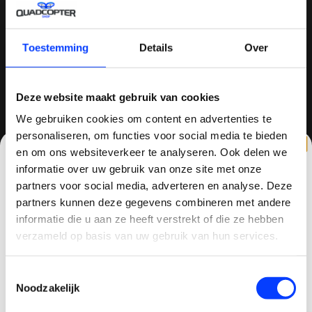
Sittard, Nederland
+31634786988
Toestemming
Details
Over
+31634786988
info@quadcopter-shop.nl
Deze website maakt gebruik van cookies
We gebruiken cookies om content en advertenties te
personaliseren, om functies voor social media te bieden
en om ons websiteverkeer te analyseren. Ook delen we
informatie over uw gebruik van onze site met onze
partners voor social media, adverteren en analyse. Deze
REVIEWS
partners kunnen deze gegevens combineren met andere
CLAIM KORTING OP JE EERSTE
informatie die u aan ze heeft verstrekt of die ze hebben
BESTELLING!
verzameld op basis van uw gebruik van hun services.
/
Ontvang je welkomstkorting tot 15 euro.
8.6
10
810 reviews
Toestemmingsselectie
.
Minimale besteding 100 euro
Noodzakelijk
Email