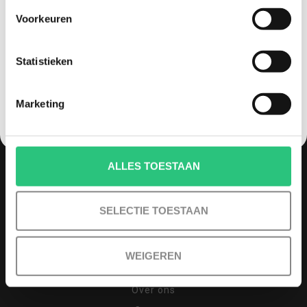
QUADCOPTER-SHOP.NL
Voorkeuren
Korting graag!
Sinds 2014 is quadcopter-shop een bekende
speler op het gebied van drones, quadcopters,
Statistieken
NEE, GEEN VOORDEEL a.u.b.
multicopters (het beestje hoeft maar een naam
te hebben).
Marketing
Vaak zijn drones dure aankopen en wil je graag
goed advies en uitstekende (after)service
hebben. Bij quadcopter-shop.nl ben je dan aan
ALLES TOESTAAN
het juiste adres. We staan bekend om ons advies,
persoonlijke benadering en service zowel voor
SELECTIE TOESTAAN
aankoop als na aankoop. 93% van al onze klanten
raad ons dan ook aan.
WEIGEREN
INFORMATIE
Over ons