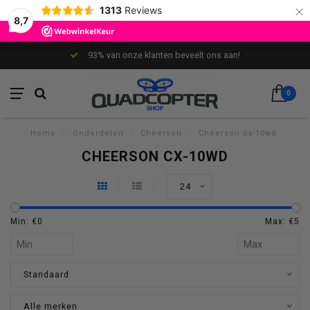
×
1313
Reviews
8,7
93% van onze klanten beveelt ons aan!
0
Home
/
Onderdelen
/
Cheerson
/
Cheerson cx-10wd
CHEERSON CX-10WD
24
Min: €
0
Max: €
5
Standaard
Alle merken