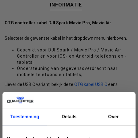
INFORMATIE
OTG controller kabel DJI Spark Mavic Pro, Mavic Air
Selecteer de gewenste kabel in het dropdown menu hierboven.
Geschikt voor DJI Spark / Mavic Pro / Mavic Air
Controller en voor iOS- en Android-telefoons en -
tablets;
Ondersteuning van gegevensoverdracht naar
mobiele telefoons en tablets;
Liever de USB C variant, bekijk deze
OTG kabel USB C
eens.
Toestemming
Details
Over