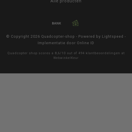
Alle producten
© Copyright 2026 Quadcopter-shop - Powered by
Lightspeed
-
Implementatie door
Online ID
Quadcopter shop
scores a
8,6
/
10
out of
494
klantbeoordelingen at
WebwinkelKeur