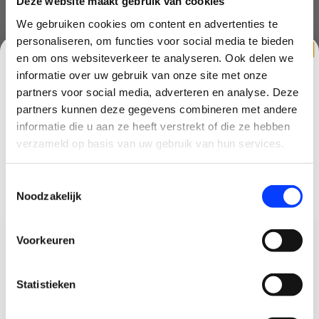
Deze website maakt gebruik van cookies
We gebruiken cookies om content en advertenties te
personaliseren, om functies voor social media te bieden
en om ons websiteverkeer te analyseren. Ook delen we
OTG controller kabel DJI Spark Mavic Pro,
informatie over uw gebruik van onze site met onze
Mavic Air
partners voor social media, adverteren en analyse. Deze
partners kunnen deze gegevens combineren met andere
Nog niet gewaardeerd
CLAIM KORTING OP JE EERSTE
informatie die u aan ze heeft verstrekt of die ze hebben
0 sterren op basis van 0 beoordelingen
BESTELLING!
verzameld op basis van uw gebruik van hun services.
JE BEOORDELING TOEVOEGEN
Ontvang je welkomstkorting tot 15 euro.
Toestemmingsselectie
.
Minimale besteding 100 euro
Noodzakelijk
Email
Voorkeuren
Korting graag!
MELD JE AAN VOOR ONZE NIEUWSBRIEF
Statistieken
NEE, GEEN VOORDEEL a.u.b.