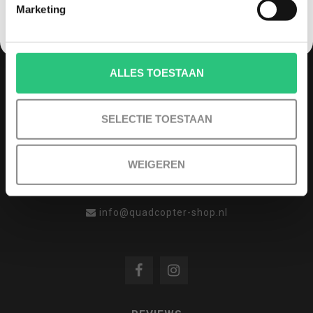
Marketing
QUADCOPTER-SHOP
Contactgegevens
ALLES TOESTAAN
Haagsittarderweg 27
6132 SV
SELECTIE TOESTAAN
Sittard, Nederland
+31634786988
WEIGEREN
+31634786988
info@quadcopter-shop.nl