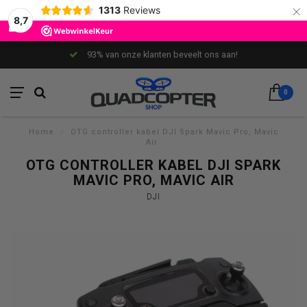
×
1313
Reviews
8,7
93% van onze klanten beveelt ons aan!
0
Home
/
OTG controller kabel DJI Spark Mavic Pro, Mavic
Air
OTG CONTROLLER KABEL DJI SPARK
MAVIC PRO, MAVIC AIR
DJI