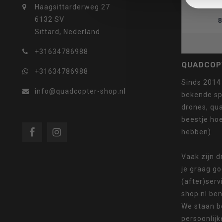
Haagsittarderweg 27
6132 SV
8
Sittard, Nederland
selecteren.
+31634786988
QUADCOP
+31634786988
Sinds 2014
info@quadcopter-shop.nl
bekende sp
Druk
drones, qua
beestje ho
hebben).
op
Vaak zijn 
je graag g
(after)serv
shop.nl ben
We staan b
Enter
persoonlijk