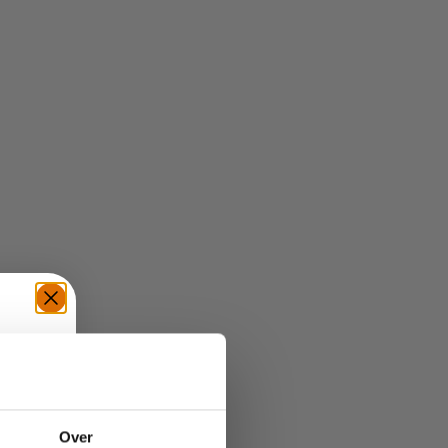
TE
Over