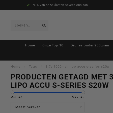
93% van onze klanten beveelt ons aan!
Gebruik
Home
Onze Top 10
Drones onder 250gram
de
Home
/
Tags
/
3.7v 1000mah lipo accu s-series s20w
PRODUCTEN GETAGD MET 3
LIPO ACCU S-SERIES S20W
pijltjes
Min: €
0
Max: €
5
Meest bekeken