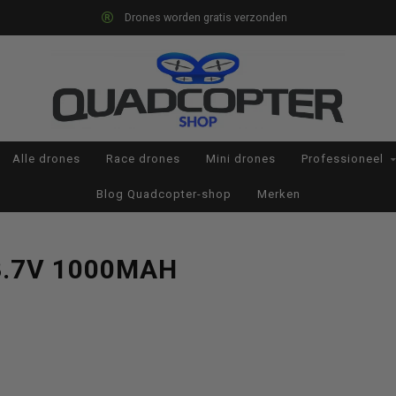
Drones worden gratis verzonden
Alle drones
Race drones
Mini drones
Professioneel
Blog Quadcopter-shop
Merken
.7V 1000MAH