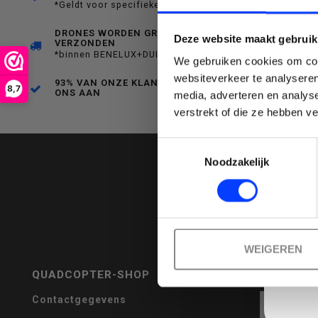
*Geldt voor specifieke producten
een
DRONES WORDEN GRATIS
Deze website maakt gebruik
VERZONDEN
*binnen BENELUX+DUITSLAND
We gebruiken cookies om cont
websiteverkeer te analyseren
93% VAN ONZE KLANTEN BEVEELT
8,7
ONS AAN
media, adverteren en analys
Emai
verstrekt of die ze hebben v
beschikbaar
Toestemmingsselectie
Noodzakelijk
resultaat
WEIGEREN
QUADCOPTER-SHOP
REVIEWS
te
Contactgegevens