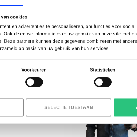
BESTELLING!
 van cookies
Ontvang je welkomstkorting tot 15 euro.
ent en advertenties te personaliseren, om functies voor social
.
Minimale besteding 100 euro
. Ook delen we informatie over uw gebruik van onze site met on
e. Deze partners kunnen deze gegevens combineren met andere i
l
erzameld op basis van uw gebruik van hun services.
Voorkeuren
Statistieken
Korting graag!
MELD JE AAN VOOR ONZE NIEUWSBRIEF
NEE, GEEN VOORDEEL a.u.b.
SELECTIE TOESTAAN
INFORMATIE
Over ons