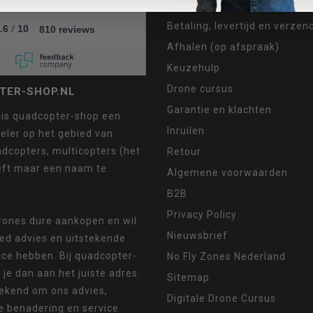
Contact
Betaling, levertijd en verze
/
.6
10
810 reviews
Afhalen (op afspraak)
Keuzehulp
Drone cursus
TER-SHOP.NL
Garantie en klachten
 is quadcopter-shop een
Inruilen
eler op het gebied van
dcopters, multicopters (het
Retour
eft maar een naam te
Algemene voorwaarden
B2B
Privacy Policy
drones dure aankopen en wil
Nieuwsbrief
oed advies en uitstekende
ice hebben. Bij quadcopter-
No Fly Zones Nederland
 je dan aan het juiste adres.
Sitemap
ekend om ons advies,
Digitale Drone Cursus
e benadering en service