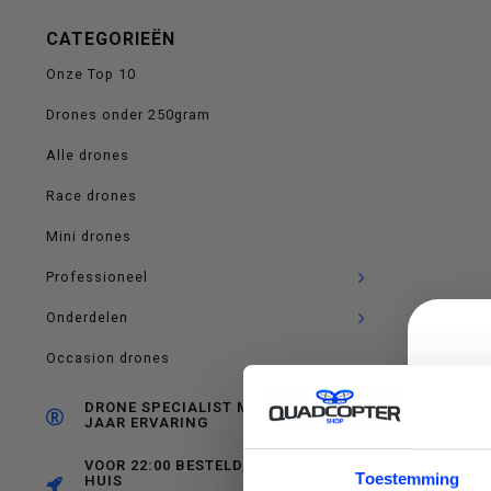
op
CATEGORIEËN
Onze Top 10
Drones onder 250gram
en
Alle drones
Race drones
Mini drones
neer
Professioneel
Onderdelen
Occasion drones
om
DRONE SPECIALIST MET RUIM 10
JAAR ERVARING
VOOR 22:00 BESTELD, MORGEN IN
C
Toestemming
HUIS