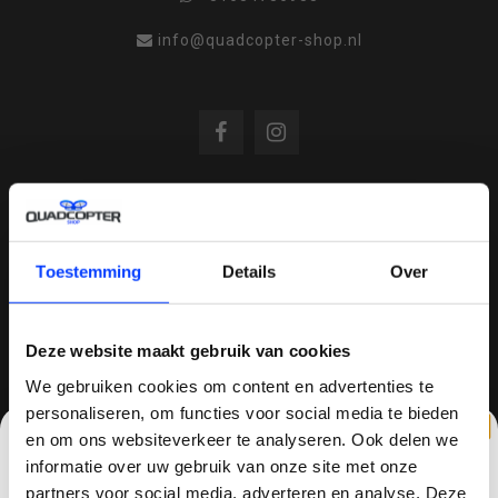
info@quadcopter-shop.nl
REVIEWS
Toestemming
Details
Over
/
8.6
10
810 reviews
Deze website maakt gebruik van cookies
We gebruiken cookies om content en advertenties te
personaliseren, om functies voor social media te bieden
QUADCOPTER-SHOP.NL
en om ons websiteverkeer te analyseren. Ook delen we
Sinds 2014 is quadcopter-shop een bekende
informatie over uw gebruik van onze site met onze
speler op het gebied van drones, quadcopters,
partners voor social media, adverteren en analyse. Deze