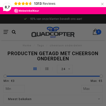
×
1313
Reviews
8,7
93% van onze klanten beveelt ons aan!
0
Home
/
Tags
/
cheerson onderdelen
PRODUCTEN GETAGD MET CHEERSON
ONDERDELEN
24
Min: €
0
Max: €
5
Meest bekeken