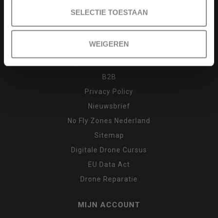
Drone cursus
SELECTIE TOESTAAN
Garantie en klachten
Inruilen
WEIGEREN
Retour
Algemene voorwaarden
B2B
Privacy Policy
Nieuwsbrief
No Fly Zones Nederland
Sitemap
Digitale Drone Cursus
EU Data Act
Drone Reparatie
MIJN ACCOUNT