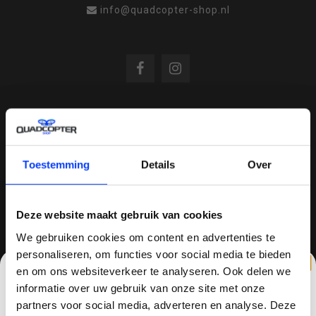
info@quadcopter-shop.nl
REVIEWS
Toestemming
Details
Over
/
8.6
10
810 reviews
Deze website maakt gebruik van cookies
We gebruiken cookies om content en advertenties te
QUADCOPTER-SHOP.NL
personaliseren, om functies voor social media te bieden
en om ons websiteverkeer te analyseren. Ook delen we
Sinds 2014 is quadcopter-shop een bekende
informatie over uw gebruik van onze site met onze
speler op het gebied van drones, quadcopters,
partners voor social media, adverteren en analyse. Deze
multicopters (het beestje hoeft maar een naam