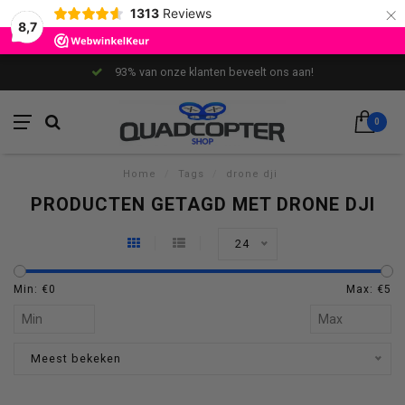
×
1313
Reviews
8,7
93% van onze klanten beveelt ons aan!
0
Home
/
Tags
/
drone dji
PRODUCTEN GETAGD MET DRONE DJI
24
Min: €
0
Max: €
5
Meest bekeken