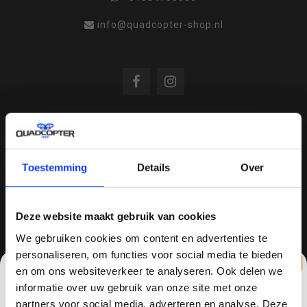
info@quadcopter-shop.nl
REVIEWS
Toestemming
Details
Over
/
8.6
10
810 reviews
Deze website maakt gebruik van cookies
We gebruiken cookies om content en advertenties te
personaliseren, om functies voor social media te bieden
QUADCOPTER-SHOP.NL
en om ons websiteverkeer te analyseren. Ook delen we
Sinds 2014 is quadcopter-shop een bekende
informatie over uw gebruik van onze site met onze
speler op het gebied van drones, quadcopters,
partners voor social media, adverteren en analyse. Deze