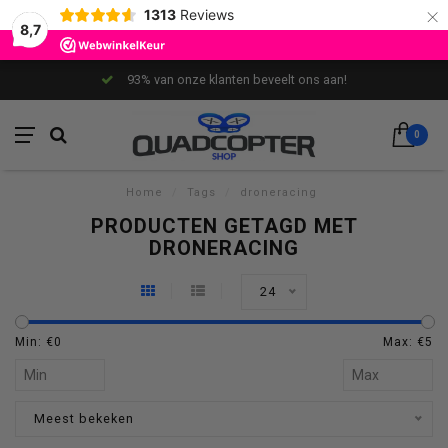
×
1313
Reviews
8,7
93% van onze klanten beveelt ons aan!
0
Home
/
Tags
/
droneracing
PRODUCTEN GETAGD MET
DRONERACING
24
Min: €
0
Max: €
5
Meest bekeken