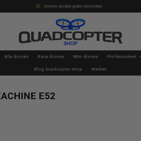
Drones worden gratis verzonden
Alle drones
Race drones
Mini drones
Professioneel
Blog Quadcopter-shop
Merken
ACHINE E52