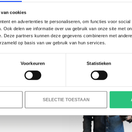
BESTELLING!
 van cookies
Ontvang je welkomstkorting tot 15 euro.
ent en advertenties te personaliseren, om functies voor social
.
Minimale besteding 100 euro
. Ook delen we informatie over uw gebruik van onze site met on
e. Deze partners kunnen deze gegevens combineren met andere i
l
erzameld op basis van uw gebruik van hun services.
Voorkeuren
Statistieken
Korting graag!
MELD JE AAN VOOR ONZE NIEUWSBRIEF
NEE, GEEN VOORDEEL a.u.b.
SELECTIE TOESTAAN
INFORMATIE
Over ons
Contact