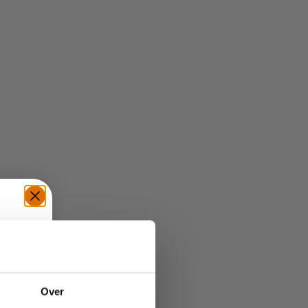
TE
Over