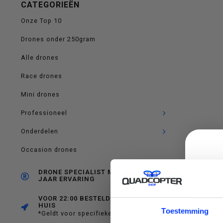
CATEGORIEËN
op
Onze Top 10
Drones onder 250gram
Alle drones
en
Race drones
Mini drones
Professioneel
neer
Onderdelen
Occasion drones
DRONE SPECIALIST MET RUIM 10
JAAR ERVARING
om
VOOR 22:00 BESTELD, MORGEN IN
HUIS
C
Toestemming
*Geldt voor specifieke producten