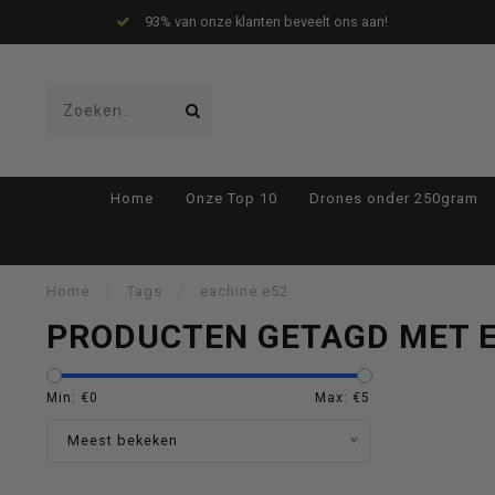
93% van onze klanten beveelt ons aan!
Gebruik
Home
Onze Top 10
Drones onder 250gram
de
Home
/
Tags
/
eachine e52
PRODUCTEN GETAGD MET E
pijltjes
Min: €
0
Max: €
5
Meest bekeken