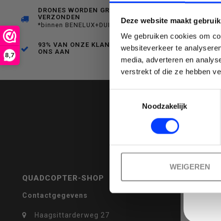
DRONES WORDEN GRATIS
VERZONDEN
Deze website maakt gebruik
een
*binnen BENELUX+DUITSLAND
We gebruiken cookies om cont
93% VAN ONZE KLANTEN BEVEELT
websiteverkeer te analyseren
ONS AAN
8,7
media, adverteren en analys
Emai
verstrekt of die ze hebben v
beschikbaar
Toestemmingsselectie
Noodzakelijk
resultaat
WEIGEREN
QUADCOPTER-SHOP
REVIEWS
Contactgegevens
te
Haagsittarderweg 27