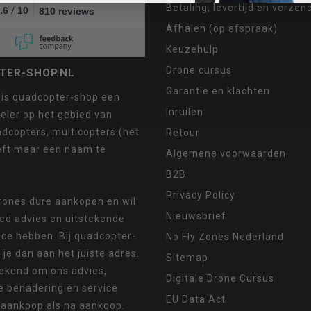
Betaling, levertijd en verze
/
.6
10
810 reviews
Afhalen (op afspraak)
Keuzehulp
Drone cursus
TER-SHOP.NL
Garantie en klachten
 is quadcopter-shop een
Inruilen
eler op het gebied van
dcopters, multicopters (het
Retour
eft maar een naam te
Algemene voorwaarden
B2B
Privacy Policy
drones dure aankopen en wil
Nieuwsbrief
oed advies en uitstekende
ice hebben. Bij quadcopter-
No Fly Zones Nederland
 je dan aan het juiste adres.
Sitemap
ekend om ons advies,
Digitale Drone Cursus
e benadering en service
EU Data Act
 aankoop als na aankoop.