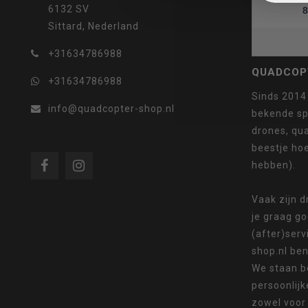
6132 SV
8
Sittard, Nederland
selecteren.
+31634786988
QUADCOP
+31634786988
Sinds 2014
info@quadcopter-shop.nl
bekende sp
drones, qua
Druk
beestje ho
hebben).
Vaak zijn 
je graag g
op
(after)serv
shop.nl ben
We staan b
persoonlijk
Enter
zowel voor