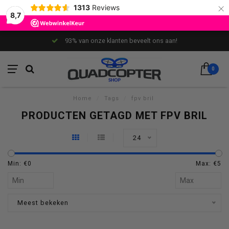
×
1313
Reviews
8,7
93% van onze klanten beveelt ons aan!
0
Home
/
Tags
/
fpv bril
PRODUCTEN GETAGD MET FPV BRIL
24
Min: €
0
Max: €
5
Meest bekeken