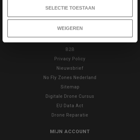
Drone cursus
SELECTIE TOESTAAN
Garantie en klachten
Inruilen
WEIGEREN
Retour
Algemene voorwaarden
B2B
Privacy Policy
Nieuwsbrief
No Fly Zones Nederland
Sitemap
Digitale Drone Cursus
EU Data Act
Drone Reparatie
MIJN ACCOUNT