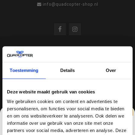
info@quadcopter-shop.nl
REVIEWS
Toestemming
Details
Over
/
8.6
10
810 reviews
Deze website maakt gebruik van cookies
We gebruiken cookies om content en advertenties te
QUADCOPTER-SHOP.NL
personaliseren, om functies voor social media te bieden
en om ons websiteverkeer te analyseren. Ook delen we
Sinds 2014 is quadcopter-shop een bekende
informatie over uw gebruik van onze site met onze
speler op het gebied van drones, quadcopters,
partners voor social media, adverteren en analyse. Deze
multicopters (het beestje hoeft maar een naam