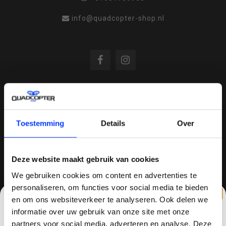
info@quadcopter-shop.nl
REVIEWS
Toestemming
Details
Over
/
8.6
10
810 reviews
Deze website maakt gebruik van cookies
We gebruiken cookies om content en advertenties te
personaliseren, om functies voor social media te bieden
QUADCOPTER-SHOP.NL
en om ons websiteverkeer te analyseren. Ook delen we
Sinds 2014 is quadcopter-shop een bekende
informatie over uw gebruik van onze site met onze
speler op het gebied van drones, quadcopters,
partners voor social media, adverteren en analyse. Deze