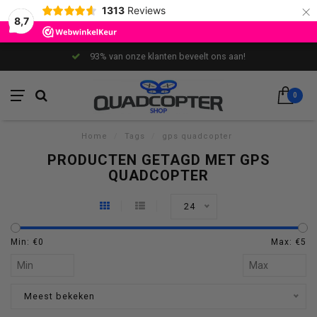
×
1313
Reviews
8,7
93% van onze klanten beveelt ons aan!
0
Home
/
Tags
/
gps quadcopter
PRODUCTEN GETAGD MET GPS
QUADCOPTER
24
Min: €
0
Max: €
5
Meest bekeken