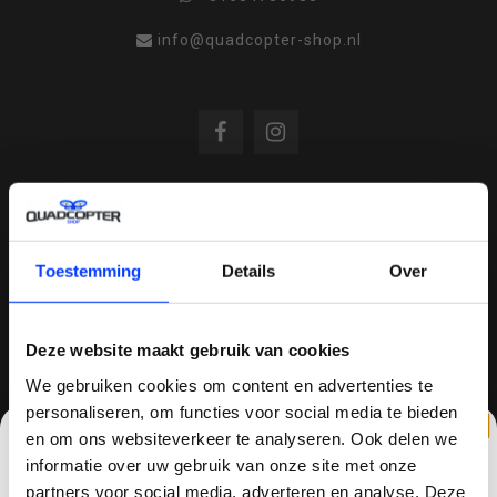
info@quadcopter-shop.nl
REVIEWS
Toestemming
Details
Over
/
8.6
10
810 reviews
Deze website maakt gebruik van cookies
We gebruiken cookies om content en advertenties te
personaliseren, om functies voor social media te bieden
QUADCOPTER-SHOP.NL
en om ons websiteverkeer te analyseren. Ook delen we
Sinds 2014 is quadcopter-shop een bekende
informatie over uw gebruik van onze site met onze
speler op het gebied van drones, quadcopters,
partners voor social media, adverteren en analyse. Deze