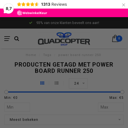
×
1313
Reviews
8,7
93% van onze klanten beveelt ons aan!
0
Home
/
Tags
/
power board runner 250
PRODUCTEN GETAGD MET POWER
BOARD RUNNER 250
24
Min: €
0
Max: €
5
Meest bekeken