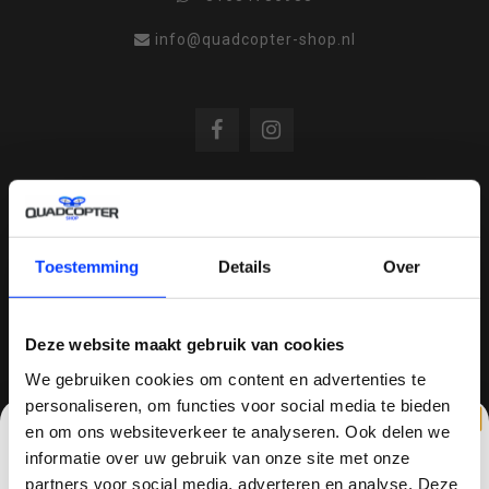
info@quadcopter-shop.nl
REVIEWS
Toestemming
Details
Over
/
8.6
10
810 reviews
Deze website maakt gebruik van cookies
We gebruiken cookies om content en advertenties te
personaliseren, om functies voor social media te bieden
QUADCOPTER-SHOP.NL
en om ons websiteverkeer te analyseren. Ook delen we
Sinds 2014 is quadcopter-shop een bekende
informatie over uw gebruik van onze site met onze
speler op het gebied van drones, quadcopters,
partners voor social media, adverteren en analyse. Deze