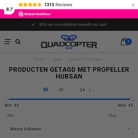
×
1313
Reviews
8,7
93% van onze klanten beveelt ons aan!
0
Home
/
Tags
/
propeller hubsan
PRODUCTEN GETAGD MET PROPELLER
HUBSAN
24
Min: €
0
Max: €
5
Meest bekeken