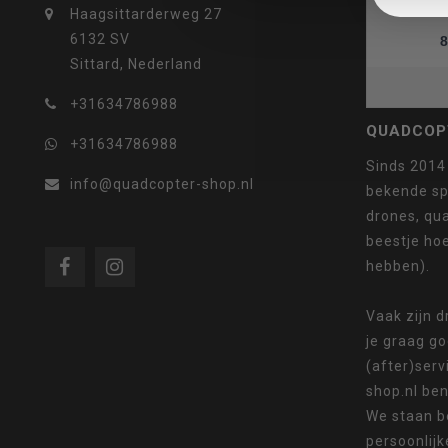
Haagsittarderweg 27
6132 SV
8
Sittard, Nederland
selecteren.
+31634786988
QUADCOP
+31634786988
Sinds 2014
info@quadcopter-shop.nl
bekende sp
Druk
drones, qua
beestje ho
hebben).
op
Vaak zijn 
je graag g
(after)serv
shop.nl ben
We staan b
Enter
persoonlijk