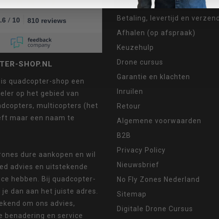
Contact
Betaling, levertijd en verze
/
.6
10
810 reviews
Afhalen (op afspraak)
Keuzehulp
Drone cursus
TER-SHOP.NL
Garantie en klachten
 is quadcopter-shop een
Inruilen
eler op het gebied van
dcopters, multicopters (het
Retour
eft maar een naam te
Algemene voorwaarden
B2B
Privacy Policy
drones dure aankopen en wil
Nieuwsbrief
oed advies en uitstekende
ice hebben. Bij quadcopter-
No Fly Zones Nederland
 je dan aan het juiste adres.
Sitemap
ekend om ons advies,
Digitale Drone Cursus
e benadering en service