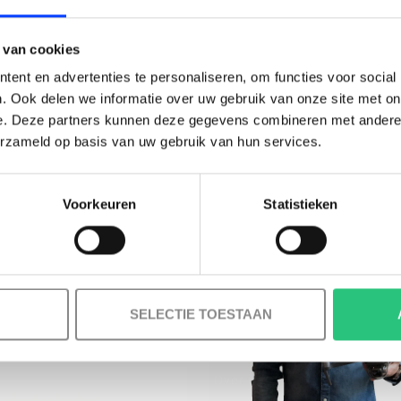
BESTELLING!
 van cookies
Ontvang je welkomstkorting tot 15 euro.
ent en advertenties te personaliseren, om functies voor social
.
Minimale besteding 100 euro
. Ook delen we informatie over uw gebruik van onze site met on
e. Deze partners kunnen deze gegevens combineren met andere i
l
erzameld op basis van uw gebruik van hun services.
Voorkeuren
Statistieken
Korting graag!
MELD JE AAN VOOR ONZE NIEUWSBRIEF
NEE, GEEN VOORDEEL a.u.b.
SELECTIE TOESTAAN
INFORMATIE
Over ons