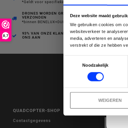
*Geldt voor specifieke producten
een
DRONES WORDEN GRATIS
Deze website maakt gebruik
VERZONDEN
*binnen BENELUX+DUITSLAND
We gebruiken cookies om cont
websiteverkeer te analyseren
93% VAN ONZE KLANTEN BEVEELT
8,7
ONS AAN
media, adverteren en analys
Emai
verstrekt of die ze hebben v
beschikbaar
Toestemmingsselectie
Noodzakelijk
resultaat
WEIGEREN
QUADCOPTER-SHOP
REVIEWS
te
Contactgegevens