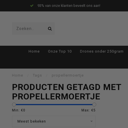
93% van onze klanten beveelt ons aan!
Gebruik
Home
Onze Top 10
Drones onder 250gram
de
Home
/
Tags
/
propellermoertje
PRODUCTEN GETAGD MET
PROPELLERMOERTJE
pijltjes
Min: €
0
Max: €
5
Meest bekeken