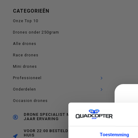
op
CATEGORIEËN
Onze Top 10
Drones onder 250gram
en
Alle drones
Race drones
Mini drones
neer
Professioneel
Onderdelen
Occasion drones
om
DRONE SPECIALIST MET RUIM 10
JAAR ERVARING
VOOR 22:00 BESTELD, MORGEN IN
C
Toestemming
HUIS