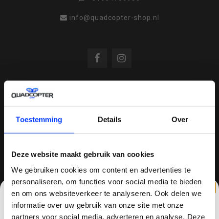
info@quadcopter-shop.nl
REVIEWS
Toestemming
Details
Over
/
8.6
10
810 reviews
Deze website maakt gebruik van cookies
We gebruiken cookies om content en advertenties te
personaliseren, om functies voor social media te bieden
QUADCOPTER-SHOP.NL
en om ons websiteverkeer te analyseren. Ook delen we
Sinds 2014 is quadcopter-shop een bekende
informatie over uw gebruik van onze site met onze
speler op het gebied van drones, quadcopters,
partners voor social media, adverteren en analyse. Deze