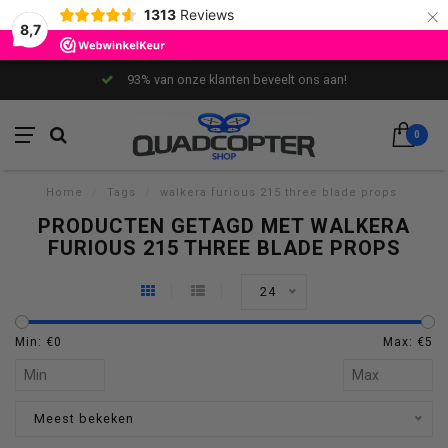
×
1313
Reviews
8,7
93% van onze klanten beveelt ons aan!
0
Home
/
Tags
/
walkera furious 215 three blade props
PRODUCTEN GETAGD MET WALKERA
FURIOUS 215 THREE BLADE PROPS
24
Min: €
0
Max: €
5
Meest bekeken