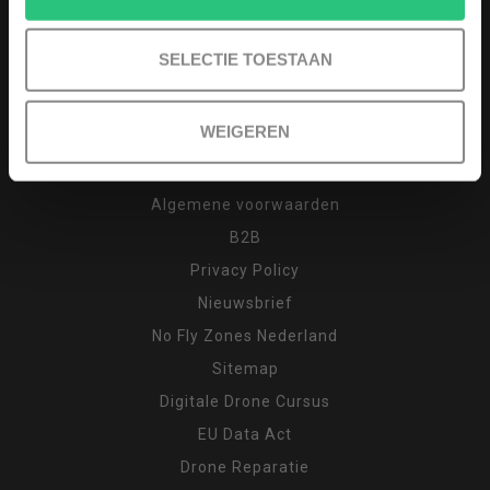
Afhalen (op afspraak)
Keuzehulp
SELECTIE TOESTAAN
Drone cursus
Garantie en klachten
WEIGEREN
Inruilen
Retour
Algemene voorwaarden
B2B
Privacy Policy
Nieuwsbrief
No Fly Zones Nederland
Sitemap
Digitale Drone Cursus
EU Data Act
Drone Reparatie