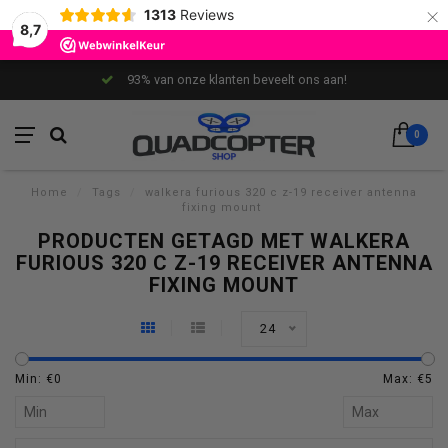
×
1313
Reviews
8,7
93% van onze klanten beveelt ons aan!
0
Home
/
Tags
/
walkera furious 320 c z-19 receiver antenna
fixing mount
PRODUCTEN GETAGD MET WALKERA
FURIOUS 320 C Z-19 RECEIVER ANTENNA
FIXING MOUNT
24
Min: €
0
Max: €
5