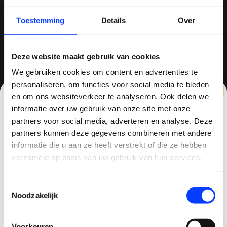
+31634786988
Toestemming
Details
Over
info@quadcopter-shop.nl
Deze website maakt gebruik van cookies
We gebruiken cookies om content en advertenties te
personaliseren, om functies voor social media te bieden
en om ons websiteverkeer te analyseren. Ook delen we
informatie over uw gebruik van onze site met onze
REVIEWS
partners voor social media, adverteren en analyse. Deze
partners kunnen deze gegevens combineren met andere
CLAIM KORTING OP JE EERSTE
informatie die u aan ze heeft verstrekt of die ze hebben
BESTELLING!
verzameld op basis van uw gebruik van hun services.
/
8.6
10
810 reviews
Ontvang je welkomstkorting tot 15 euro.
Toestemmingsselectie
.
Minimale besteding 100 euro
Noodzakelijk
Email
QUADCOPTER-SHOP.NL
Voorkeuren