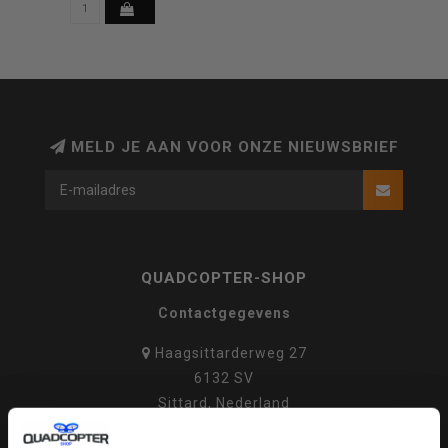
MELD JE AAN VOOR ONZE NIEUWSBRIEF
QUADCOPTER-SHOP
Contactgegevens
Haagsittarderweg 27
6132 SV
Sittard, Nederland
+31634786988