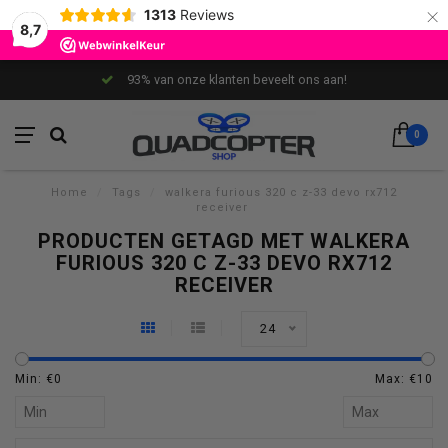
×
1313
Reviews
8,7
93% van onze klanten beveelt ons aan!
0
Home
/
Tags
/
walkera furious 320 c z-33 devo rx712
receiver
PRODUCTEN GETAGD MET WALKERA
FURIOUS 320 C Z-33 DEVO RX712
RECEIVER
24
Min: €
0
Max: €
10