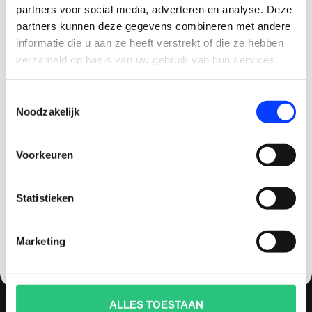
Sinds 2014 is quadcopter-shop een bekende
partners voor social media, adverteren en analyse. Deze
speler op het gebied van drones, quadcopters,
partners kunnen deze gegevens combineren met andere
multicopters (het beestje hoeft maar een naam
CLAIM KORTING OP JE EERSTE
informatie die u aan ze heeft verstrekt of die ze hebben
te hebben).
BESTELLING!
verzameld op basis van uw gebruik van hun services.
Ontvang je welkomstkorting tot 15 euro.
Vaak zijn drones dure aankopen en wil je graag
Toestemmingsselectie
.
Minimale besteding 100 euro
goed advies en uitstekende (after)service
Noodzakelijk
hebben. Bij quadcopter-shop.nl ben je dan aan
Email
het juiste adres. We staan bekend om ons advies,
Voorkeuren
persoonlijke benadering en service zowel voor
Korting graag!
aankoop als na aankoop. 93% van al onze klanten
raad ons dan ook aan.
Statistieken
NEE, GEEN VOORDEEL a.u.b.
INFORMATIE
Marketing
Over ons
Contact
Betaling, levertijd en verzendkosten
ALLES TOESTAAN