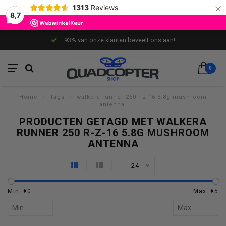
×
1313
Reviews
8,7
93% van onze klanten beveelt ons aan!
0
Home
/
Tags
/
walkera runner 250 r-z-16 5.8g mushroom
antenna
PRODUCTEN GETAGD MET WALKERA
RUNNER 250 R-Z-16 5.8G MUSHROOM
ANTENNA
24
Min: €
0
Max: €
5