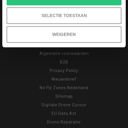
Afhalen (op afspraak)
Keuzehulp
SELECTIE TOESTAAN
Drone cursus
Garantie en klachten
WEIGEREN
Inruilen
Retour
Algemene voorwaarden
B2B
Privacy Policy
Nieuwsbrief
No Fly Zones Nederland
Sitemap
Digitale Drone Cursus
EU Data Act
Drone Reparatie