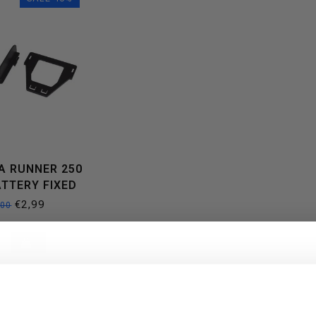
A RUNNER 250
ATTERY FIXED
MOUNT
€2,99
,00