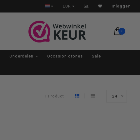
Op werkdagen voor 22:00 besteld, morgen in huis*
EUR
Inloggen
0
Onderdelen
Occasion drones
Sale
1 Product
24