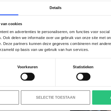
LAIM KORTING OP JE EERS
Details
BESTELLING!
 van cookies
Ontvang je welkomstkorting tot 15 euro.
ent en advertenties te personaliseren, om functies voor social
.
Minimale besteding 100 euro
. Ook delen we informatie over uw gebruik van onze site met on
e. Deze partners kunnen deze gegevens combineren met andere i
l
erzameld op basis van uw gebruik van hun services.
Voorkeuren
Statistieken
Korting graag!
MELD JE AAN VOOR ONZE NIEUWSBRIEF
NEE, GEEN VOORDEEL a.u.b.
SELECTIE TOESTAAN