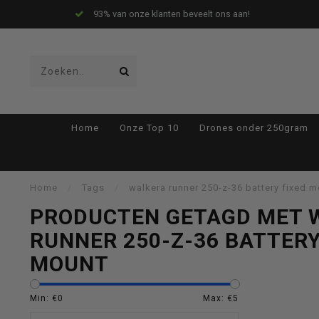
93% van onze klanten beveelt ons aan!
Gebruik
Home
Onze Top 10
Drones onder 250gram
de
Home
/
Tags
/
walkera runner 250-z-36 battery fixed 
PRODUCTEN GETAGD MET 
RUNNER 250-Z-36 BATTERY
pijltjes
MOUNT
Min: €
0
Max: €
5