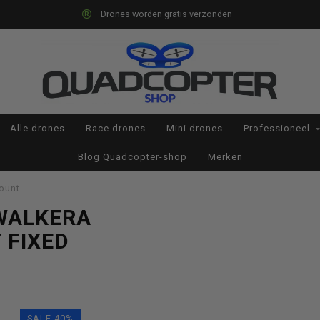
Drones worden gratis verzonden
Alle drones
Race drones
Mini drones
Professioneel
Blog Quadcopter-shop
Merken
mount
WALKERA
 FIXED
SALE-40%