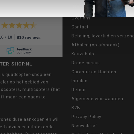
INFORMATIE
Over ons
Contact
Betaling, levertijd en verze
/
.6
10
810 reviews
Afhalen (op afspraak)
Keuzehulp
Drone cursus
TER-SHOP.NL
Garantie en klachten
 is quadcopter-shop een
Inruilen
eler op het gebied van
dcopters, multicopters (het
Retour
eft maar een naam te
Algemene voorwaarden
B2B
Privacy Policy
drones dure aankopen en wil
Nieuwsbrief
oed advies en uitstekende