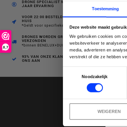
DRONE SPECIALIST MET RUIM 10
JAAR ERVARING
C
Toestemming
een
VOOR 22:00 BESTELD, MORGEN IN
HUIS
*Geldt voor specifieke producten
Deze website maakt gebruik
We gebruiken cookies om cont
DRONES WORDEN GRATIS
VERZONDEN
websiteverkeer te analyseren
*binnen BENELUX+DUITSLAND
beschikbaar
8,7
media, adverteren en analys
Emai
verstrekt of die ze hebben v
93% VAN ONZE KLANTEN BEVEELT
ONS AAN
Toestemmingsselectie
Noodzakelijk
resultaat
WEIGEREN
te