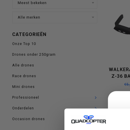
Meest bekeken
op
Alle merken
CATEGORIEËN
en
Onze Top 10
Drones onder 250gram
Alle drones
WALKER
neer
Z-36 B
Race drones
€5
Mini drones
Professioneel
om
Onderdelen
Occasion drones