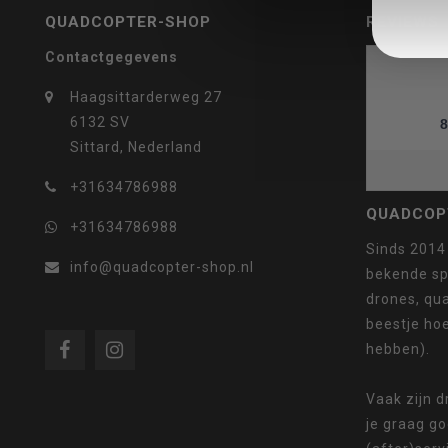
QUADCOPTER-SHOP
REVIEWS
Contactgegevens
selecteren.
Haagsittarderweg 27
6132 SV
8
Sittard, Nederland
+31634786988
Druk
QUADCOP
+31634786988
Sinds 2014
info@quadcopter-shop.nl
bekende sp
drones, qua
op
beestje ho
hebben).
Vaak zijn 
je graag g
Enter