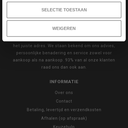
multicopters (het beestje hoeft maar een naam
SELECTIE TOESTAAN
te hebben).
Vaak zijn drones dure aankopen en wil je graag
WEIGEREN
goed advies en uitstekende (after)service
hebben. Bij quadcopter-shop.nl ben je dan aan
het juiste adres. We staan bekend om ons advies,
persoonlijke benadering en service zowel voor
aankoop als na aankoop. 93% van al onze klanten
raad ons dan ook aan.
INFORMATIE
Over ons
Contact
Betaling, levertijd en verzendkosten
Afhalen (op afspraak)
Keuzehulp