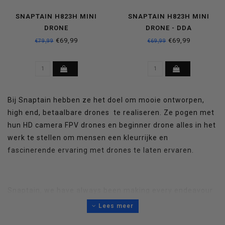
SNAPTAIN H823H MINI
SNAPTAIN H823H MINI
DRONE
DRONE - DDA
€69,99
€69,99
€79,99
€69,99
Bij Snaptain hebben ze het doel om mooie ontworpen,
high end, betaalbare drones te realiseren. Ze pogen met
hun HD camera FPV drones en beginner drone alles in het
werk te stellen om mensen een kleurrijke en
fascinerende ervaring met drones te laten ervaren.
Snaptain, we have always been making every endeavour
to develop better-designed, high quality and affordable
Lees meer
drones. From HD Camera FPV drones to Kids/Beginners