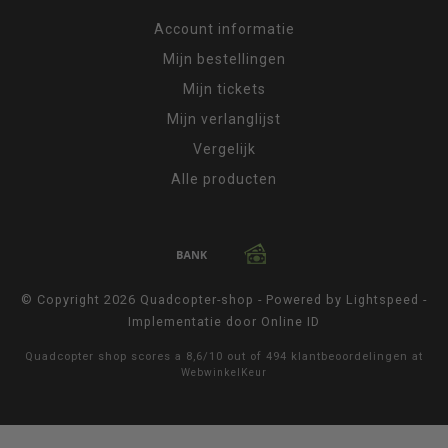
Account informatie
Mijn bestellingen
Mijn tickets
Mijn verlanglijst
Vergelijk
Alle producten
© Copyright 2026 Quadcopter-shop - Powered by
Lightspeed
-
Implementatie door
Online ID
Quadcopter shop
scores a
8,6
/
10
out of
494
klantbeoordelingen at
WebwinkelKeur