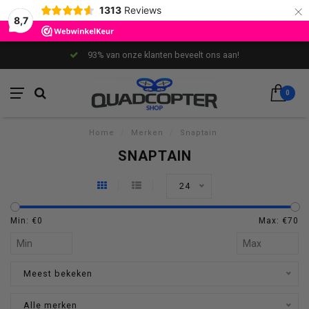
×
1313
Reviews
8,7
93% van onze klanten beveelt ons aan!
0
Home
/
Merken
/
Snaptain
SNAPTAIN
24
Min: €
0
Max: €
70
Meest bekeken
Alle merken