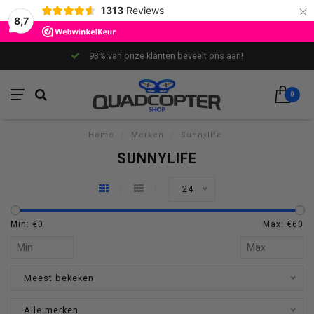
×
1313
Reviews
8,7
93% van onze klanten beveelt ons aan!
0
Home
/
Merken
/
Sunnylife
SUNNYLIFE
24
Min: €
0
Max: €
60
Meest bekeken
Alle merken