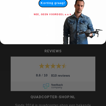
Korting graag!
+31634786988
NEE, GEEN VOORDEEL a.u.b.
info@quadcopter-shop.nl
REVIEWS
/
8.6
10
810 reviews
QUADCOPTER-SHOP.NL
Sinds 2014 is quadcopter-shop een bekende