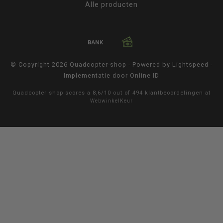
Alle producten
© Copyright 2026 Quadcopter-shop - Powered by
Lightspeed
-
Implementatie door
Online ID
Quadcopter shop
scores a
8,6
/
10
out of
494
klantbeoordelingen at
WebwinkelKeur