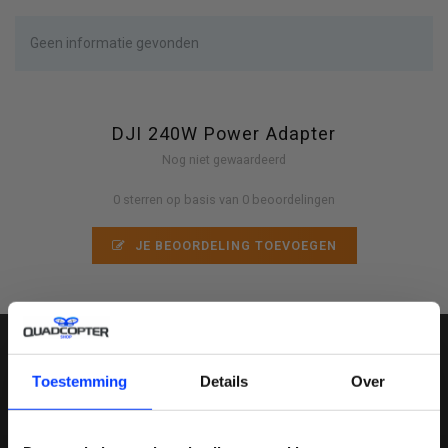
Geen informatie gevonden
DJI 240W Power Adapter
Nog niet gewaardeerd
0 sterren op basis van 0 beoordelingen
JE BEOORDELING TOEVOEGEN
Toestemming
Details
Over
MELD JE AAN VOOR ONZE NIEUWSBRIEF