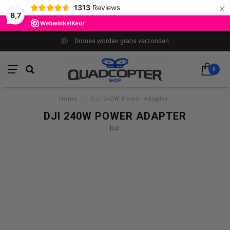
×
1313
Reviews
8,7
Drones worden gratis verzonden
0
Home
/
DJI 240W Power Adapter
DJI 240W POWER ADAPTER
DJI