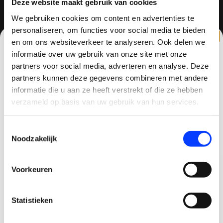
Deze website maakt gebruik van cookies
We gebruiken cookies om content en advertenties te
personaliseren, om functies voor social media te bieden
QUADCOPTER-SHOP
en om ons websiteverkeer te analyseren. Ook delen we
Contactgegevens
informatie over uw gebruik van onze site met onze
partners voor social media, adverteren en analyse. Deze
Haagsittarderweg 27
partners kunnen deze gegevens combineren met andere
6132 SV
CLAIM KORTING OP JE EERSTE
informatie die u aan ze heeft verstrekt of die ze hebben
Sittard, Nederland
BESTELLING!
verzameld op basis van uw gebruik van hun services.
+31634786988
Ontvang je welkomstkorting tot 15 euro.
Toestemmingsselectie
.
Minimale besteding 100 euro
+31634786988
Noodzakelijk
Email
info@quadcopter-shop.nl
Voorkeuren
Korting graag!
Statistieken
NEE, GEEN VOORDEEL a.u.b.