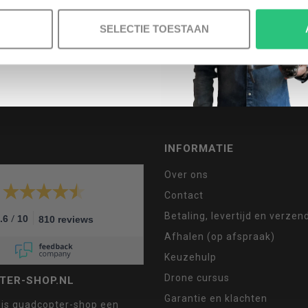
SELECTIE TOESTAAN
MELD JE AAN VOOR ONZE NIEUWSBRIEF
INFORMATIE
Over ons
Contact
Betaling, levertijd en verze
/
.6
10
810 reviews
Afhalen (op afspraak)
Keuzehulp
Drone cursus
TER-SHOP.NL
Garantie en klachten
 is quadcopter-shop een