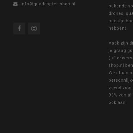
info@quadcopter-shop.nl
bekende sp
drones, qua
beestje ho
hebben).
om
Vaak zijn 
je graag g
(after)serv
shop.nl ben
naar
We staan b
persoonlijk
zowel voor
93% van al
ook aan.
het