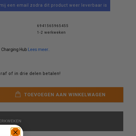
mij een email zodra dit product weer leverbaar is
6941565965455
1-2 werkweken
ry Charging Hub
Lees meer..
raf of in drie delen betalen!
TOEVOEGEN AAN WINKELWAGEN
WERKWEKEN