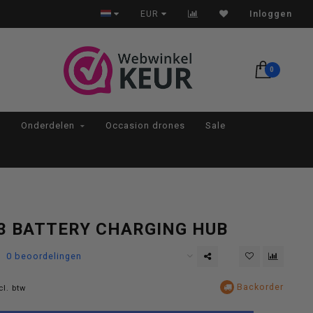
Op werkdagen voor 22:00 besteld, morgen in huis*
EUR
Inloggen
0
Onderdelen
Occasion drones
Sale
 3 BATTERY CHARGING HUB
0 beoordelingen
Backorder
cl. btw