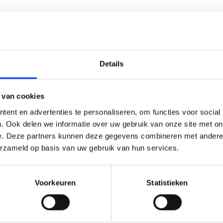
DRONE S
10 JAAR 
DRONES 
LAIM KORTING OP JE EERS
Details
VERZON
*binnen 
BESTELLING!
 van cookies
Ontvang je welkomstkorting tot 15 euro.
ent en advertenties te personaliseren, om functies voor social
.
Minimale besteding 100 euro
. Ook delen we informatie over uw gebruik van onze site met on
e. Deze partners kunnen deze gegevens combineren met andere i
l
erzameld op basis van uw gebruik van hun services.
Voorkeuren
Statistieken
Korting graag!
NEE, GEEN VOORDEEL a.u.b.