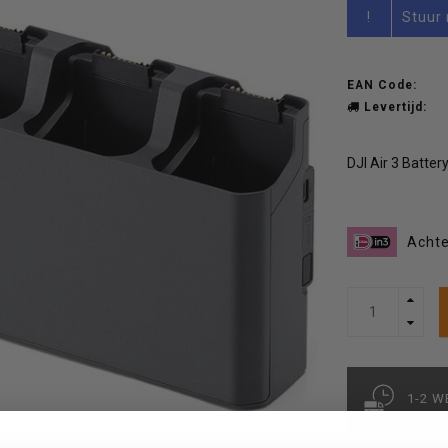
!
Stuur 
EAN Code:
Levertijd:
DJI Air 3 Batte
Achte
1-2 