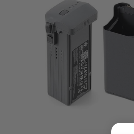
op
en
neer
om