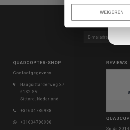
WEIGEREN
selecteren.
Druk
QUADCOPTER-SHOP
REVIEWS
Contactgegevens
Haagsittarderweg 27
op
6132 SV
8
Sittard, Nederland
+31634786988
QUADCOP
+31634786988
Enter
Sinds 2014