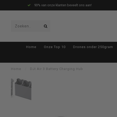
93% van onze klanten beveelt ons aan!
Gebruik
Home
Onze Top 10
Drones onder 250gram
de
Home
/
DJI Air 3 Battery Charging Hub
pijltjes