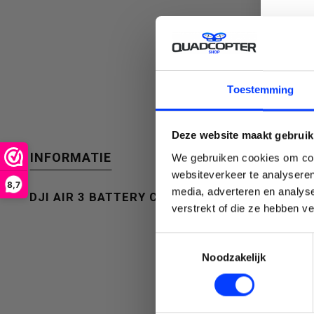
een
C
Toestemming
beschikbaar
Deze website maakt gebruik
INFORMATIE
We gebruiken cookies om cont
websiteverkeer te analyseren
8,7
media, adverteren en analys
DJI AIR 3 BATTERY CHARGING HUB
resultaat
Emai
verstrekt of die ze hebben v
Toestemmingsselectie
Noodzakelijk
te