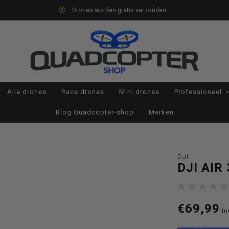
Drones worden gratis verzonden
Alle drones
Race drones
Mini drones
Professioneel
Blog Quadcopter-shop
Merken
DJI
DJI AIR
€69,99
In