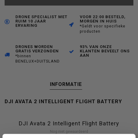
DRONE SPECIALIST MET
VOOR 22:00 BESTELD,
RUIM 10 JAAR
MORGEN IN HUIS
ERVARING
*Geldt voor specifieke
producten
DRONES WORDEN
93% VAN ONZE
GRATIS VERZONDEN
KLANTEN BEVEELT ONS
AAN
*binnen
BENELUX+DUITSLAND
INFORMATIE
DJI AVATA 2 INTELLIGENT FLIGHT BATTERY
DJI Avata 2 Intelligent Flight Battery
Nog niet gewaardeerd