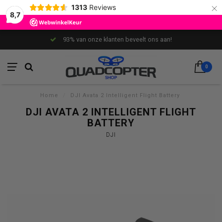
×
1313
Reviews
8,7
93% van onze klanten beveelt ons aan!
0
Home
/
DJI Avata 2 Intelligent Flight Battery
DJI AVATA 2 INTELLIGENT FLIGHT
BATTERY
DJI