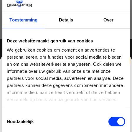
0 sterren op basis van 0 beoordelingen
JE BEOORDELING TOEVOEGEN
Toestemming
Details
Over
Deze website maakt gebruik van cookies
We gebruiken cookies om content en advertenties te
personaliseren, om functies voor social media te bieden
MELD JE AAN VOOR ONZE NIEUWSBRIEF
en om ons websiteverkeer te analyseren. Ook delen we
informatie over uw gebruik van onze site met onze
partners voor social media, adverteren en analyse. Deze
partners kunnen deze gegevens combineren met andere
CLAIM KORTING OP JE EERSTE
informatie die u aan ze heeft verstrekt of die ze hebben
QUADCOPTER-SHOP
BESTELLING!
verzameld op basis van uw gebruik van hun services.
Contactgegevens
Ontvang je welkomstkorting tot 15 euro.
Toestemmingsselectie
.
Minimale besteding 100 euro
Haagsittarderweg 27
Noodzakelijk
Email
6132 SV