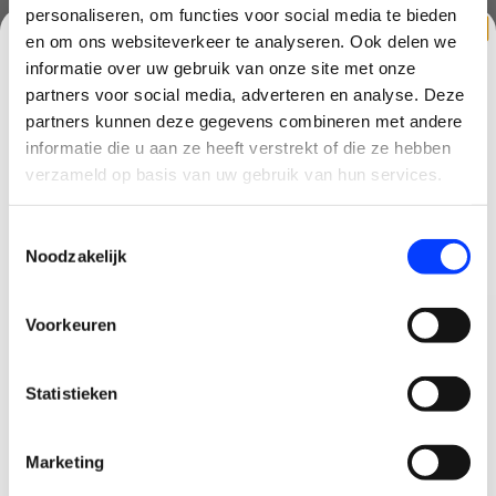
personaliseren, om functies voor social media te bieden
Niet boven mensenmassa's vliegen
en om ons websiteverkeer te analyseren. Ook delen we
Binnen zichtafstand vliegen (VLOS)
Lokale regelgeving volgen
informatie over uw gebruik van onze site met onze
partners voor social media, adverteren en analyse. Deze
Controleer altijd de actuele regelgeving voordat je gaat vliegen.
partners kunnen deze gegevens combineren met andere
CLAIM KORTING OP JE EERSTE
DJI AVATA 360 SPECIFICATIES
informatie die u aan ze heeft verstrekt of die ze hebben
BESTELLING!
verzameld op basis van uw gebruik van hun services.
Camera & Video
8K video tot 60fps HDR
Ontvang je welkomstkorting tot 15 euro.
Toestemmingsselectie
120MP 360° foto's
.
Minimale besteding 100 euro
Noodzakelijk
Twee 1/1.1-inch CMOS-sensoren
Email
64MP per sensor
4K 60fps single lens modus
Voorkeuren
Vliegprestaties
Korting graag!
Tot 23 minuten vliegtijd
Statistieken
NEE, GEEN VOORDEEL a.u.b.
Race drone FPV prestaties
360° vliegmodus
Single lens FPV modus
Marketing
Stabilisatie