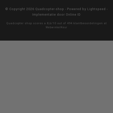
© Copyright 2026 Quadcopter-shop - Powered by
Lightspeed
-
Implementatie door
Online ID
Quadcopter shop
scores a
8,6
/
10
out of
494
klantbeoordelingen at
WebwinkelKeur