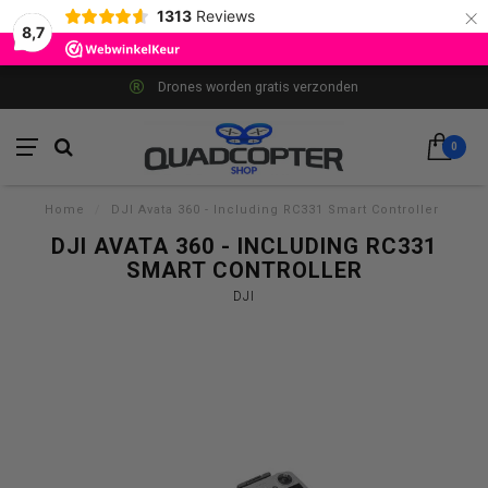
×
1313
Reviews
8,7
Drones worden gratis verzonden
0
Home
/
DJI Avata 360 - Including RC331 Smart Controller
DJI AVATA 360 - INCLUDING RC331
SMART CONTROLLER
DJI