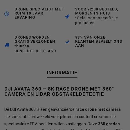
DRONE SPECIALIST MET
VOOR 22:00 BESTELD,
RUIM 10 JAAR
MORGEN IN HUIS
ERVARING
*Geldt voor specifieke
producten
DRONES WORDEN
93% VAN ONZE
GRATIS VERZONDEN
KLANTEN BEVEELT ONS
AAN
*binnen
BENELUX+DUITSLAND
INFORMATIE
DJI AVATA 360 – 8K RACE DRONE MET 360°
CAMERA EN LIDAR OBSTAKELDETECTIE
De DJI Avata 360 is een geavanceerde
race drone met camera
die speciaal is ontwikkeld voor piloten en content creators die
spectaculaire FPV-beelden willen vastleggen. Deze
360 graden