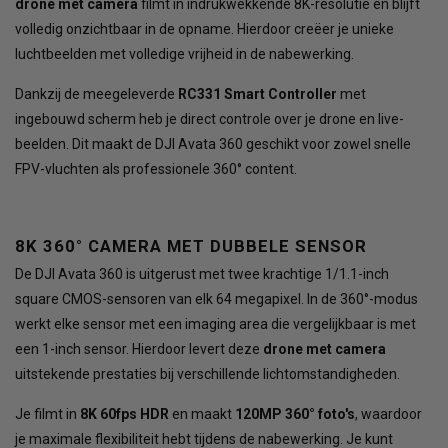
drone met camera
filmt in indrukwekkende 8K-resolutie en blijft
volledig onzichtbaar in de opname. Hierdoor creëer je unieke
luchtbeelden met volledige vrijheid in de nabewerking.
Dankzij de meegeleverde
RC331 Smart Controller
met
ingebouwd scherm heb je direct controle over je drone en live-
beelden. Dit maakt de DJI Avata 360 geschikt voor zowel snelle
FPV-vluchten als professionele 360° content.
8K 360° CAMERA MET DUBBELE SENSOR
De DJI Avata 360 is uitgerust met twee krachtige 1/1.1-inch
square CMOS-sensoren van elk 64 megapixel. In de 360°-modus
werkt elke sensor met een imaging area die vergelijkbaar is met
een 1-inch sensor. Hierdoor levert deze
drone met camera
uitstekende prestaties bij verschillende lichtomstandigheden.
Je filmt in
8K 60fps HDR
en maakt
120MP 360° foto's
, waardoor
je maximale flexibiliteit hebt tijdens de nabewerking. Je kunt