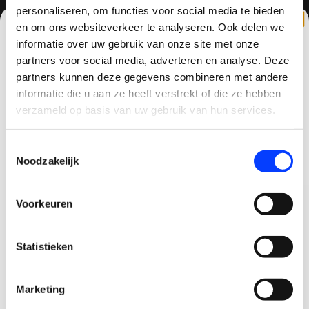
Contactgegevens
personaliseren, om functies voor social media te bieden
en om ons websiteverkeer te analyseren. Ook delen we
Haagsittarderweg 27
informatie over uw gebruik van onze site met onze
6132 SV
partners voor social media, adverteren en analyse. Deze
Sittard, Nederland
partners kunnen deze gegevens combineren met andere
CLAIM KORTING OP JE EERSTE
informatie die u aan ze heeft verstrekt of die ze hebben
+31634786988
BESTELLING!
verzameld op basis van uw gebruik van hun services.
+31634786988
Ontvang je welkomstkorting tot 15 euro.
Toestemmingsselectie
.
info@quadcopter-shop.nl
Minimale besteding 100 euro
Noodzakelijk
Email
Voorkeuren
Korting graag!
Statistieken
NEE, GEEN VOORDEEL a.u.b.
REVIEWS
Marketing