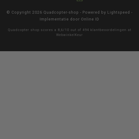
© Copyright 2026 Quadcopter-shop - Powered by
Lightspeed
-
Implementatie door
Online ID
Quadcopter shop
scores a
8,6
/
10
out of
494
klantbeoordelingen at
WebwinkelKeur