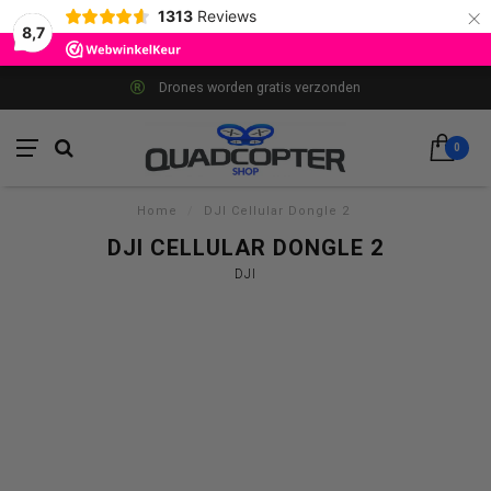
×
1313
Reviews
8,7
Drones worden gratis verzonden
0
Home
/
DJI Cellular Dongle 2
DJI CELLULAR DONGLE 2
DJI