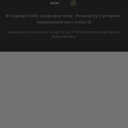
© Copyright 2026 Quadcopter-shop - Powered by
Lightspeed
-
Implementatie door
Online ID
Quadcopter shop
scores a
8,6
/
10
out of
494
klantbeoordelingen at
WebwinkelKeur