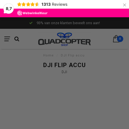
×
1313
Reviews
8,7
93% van onze klanten beveelt ons aan!
0
Home
/
DJI Flip accu
DJI FLIP ACCU
DJI