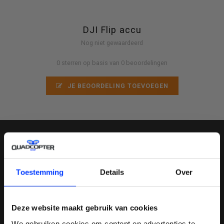
DJI Flip accu
Nog niet gewaardeerd
0 sterren op basis van 0 beoordelingen
JE BEOORDELING TOEVOEGEN
MELD JE AAN VOOR ONZE NIEUWSBRIEF
Toestemming
Details
Over
Deze website maakt gebruik van cookies
QUADCOPTER-SHOP
We gebruiken cookies om content en advertenties te