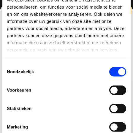
personaliseren, om functies voor social media te bieden
Contactgegevens
en om ons websiteverkeer te analyseren. Ook delen we
Haagsittarderweg 27
informatie over uw gebruik van onze site met onze
6132 SV
partners voor social media, adverteren en analyse. Deze
Sittard, Nederland
partners kunnen deze gegevens combineren met andere
CLAIM KORTING OP JE EERSTE
informatie die u aan ze heeft verstrekt of die ze hebben
+31634786988
BESTELLING!
verzameld op basis van uw gebruik van hun services.
+31634786988
Ontvang je welkomstkorting tot 15 euro.
Toestemmingsselectie
.
Minimale besteding 100 euro
info@quadcopter-shop.nl
Noodzakelijk
Email
Voorkeuren
Korting graag!
Statistieken
NEE, GEEN VOORDEEL a.u.b.
REVIEWS
Marketing