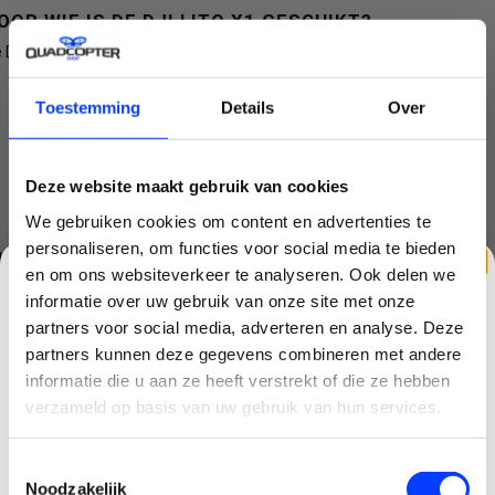
OOR WIE IS DE DJI LITO X1 GESCHIKT?
 DJI Lito X1 is ideaal voor:
Beginnende dronepiloten
Toestemming
Details
Over
Reizigers
Content creators
Vakantiegangers
Vastgoedfotografie
Deze website maakt gebruik van cookies
Social media content
We gebruiken cookies om content en advertenties te
Gebruikers die zonder smartphone willen vliegen
personaliseren, om functies voor social media te bieden
NHOUD VAN DE VERPAKKING
en om ons websiteverkeer te analyseren. Ook delen we
DJI Lito X1
informatie over uw gebruik van onze site met onze
DJI RC331 Smart Controller
partners voor social media, adverteren en analyse. Deze
3 Intelligent Flight Batteries
partners kunnen deze gegevens combineren met andere
Charging Hub
CLAIM KORTING OP JE EERSTE
Schoudertas
informatie die u aan ze heeft verstrekt of die ze hebben
Reservepropellers
BESTELLING!
verzameld op basis van uw gebruik van hun services.
USB-kabels
Gimbalbeschermer
Ontvang je welkomstkorting tot 15 euro.
Handleidingen en documentatie
Toestemmingsselectie
.
Minimale besteding 100 euro
Noodzakelijk