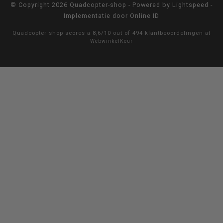
© Copyright 2026 Quadcopter-shop - Powered by
Lightspeed
-
Implementatie door
Online ID
Quadcopter shop
scores a
8,6
/
10
out of
494
klantbeoordelingen at
WebwinkelKeur