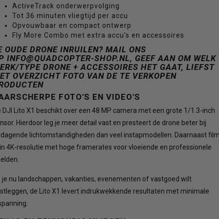
ActiveTrack onderwerpvolging
Tot 36 minuten vliegtijd per accu
Opvouwbaar en compact ontwerp
Fly More Combo met extra accu's en accessoires
E OUDE DRONE INRUILEN? MAIL ONS
P
INFO@QUADCOPTER-SHOP.NL
, GEEF AAN OM WELK
ERK/TYPE DRONE + ACCESSOIRES HET GAAT, LIEFST
ET OVERZICHT FOTO VAN DE TE VERKOPEN
RODUCTEN
AARSCHERPE FOTO'S EN VIDEO'S
 DJI Lito X1 beschikt over een 48 MP camera met een grote 1/1.3-inch
nsor. Hierdoor leg je meer detail vast en presteert de drone beter bij
tdagende lichtomstandigheden dan veel instapmodellen. Daarnaast fil
 in 4K-resolutie met hoge framerates voor vloeiende en professionele
elden.
 je nu landschappen, vakanties, evenementen of vastgoed wilt
stleggen, de Lito X1 levert indrukwekkende resultaten met minimale
spanning.