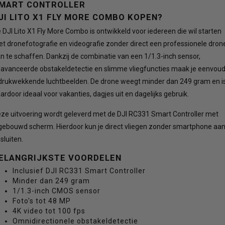
MART CONTROLLER
JI LITO X1 FLY MORE COMBO KOPEN?
 DJI Lito X1 Fly More Combo is ontwikkeld voor iedereen die wil starten
t dronefotografie en videografie zonder direct een professionele dron
n te schaffen. Dankzij de combinatie van een 1/1.3-inch sensor,
avanceerde obstakeldetectie en slimme vliegfuncties maak je eenvoud
drukwekkende luchtbeelden. De drone weegt minder dan 249 gram en i
ardoor ideaal voor vakanties, dagjes uit en dagelijks gebruik.
ze uitvoering wordt geleverd met de DJI RC331 Smart Controller met
gebouwd scherm. Hierdoor kun je direct vliegen zonder smartphone aa
 sluiten.
ELANGRIJKSTE VOORDELEN
Inclusief DJI RC331 Smart Controller
Minder dan 249 gram
1/1.3-inch CMOS sensor
Foto's tot 48 MP
4K video tot 100 fps
Omnidirectionele obstakeldetectie