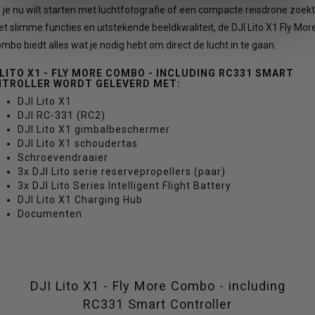
 je nu wilt starten met luchtfotografie of een compacte reisdrone zoekt
t slimme functies en uitstekende beeldkwaliteit, de DJI Lito X1 Fly Mor
mbo biedt alles wat je nodig hebt om direct de lucht in te gaan.
 LITO X1 - FLY MORE COMBO - INCLUDING RC331 SMART
NTROLLER
WORDT GELEVERD MET:
DJI Lito X1
DJI RC-331 (RC2)
DJI Lito X1 gimbalbeschermer
DJI Lito X1 schoudertas
Schroevendraaier
3x DJI Lito serie reservepropellers (paar)
3x DJI Lito Series Intelligent Flight Battery
DJI Lito X1 Charging Hub
Documenten
DJI Lito X1 - Fly More Combo - including
RC331 Smart Controller