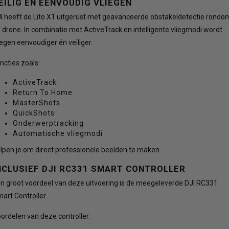
EILIG EN EENVOUDIG VLIEGEN
I heeft de Lito X1 uitgerust met geavanceerde obstakeldetectie rondo
 drone. In combinatie met ActiveTrack en intelligente vliegmodi wordt
iegen eenvoudiger én veiliger.
ncties zoals:
ActiveTrack
Return To Home
MasterShots
QuickShots
Onderwerptracking
Automatische vliegmodi
lpen je om direct professionele beelden te maken.
NCLUSIEF DJI RC331 SMART CONTROLLER
n groot voordeel van deze uitvoering is de meegeleverde DJI RC331
art Controller.
ordelen van deze controller: