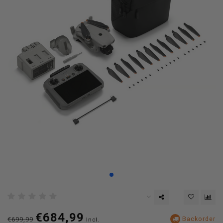
€684,99
Backorder
€699,99
Incl.