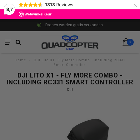
×
1313
Reviews
8,7
Drones worden gratis verzonden
0
Home
/
DJI Lito X1 - Fly More Combo - including RC331
Smart Controller
DJI LITO X1 - FLY MORE COMBO -
INCLUDING RC331 SMART CONTROLLER
DJI