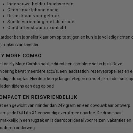
Ingebouwd helder touchscreen
Geen smartphone nodig
Direct klaar voor gebruik
Snelle verbinding met de drone
Goed afleesbaar in zonlicht
ardoor ben je sneller klaar om op te stijgen en kun je je volledig richten 
t maken van beelden.
LY MORE COMBO
t de Fly More Combo haal je direct een complete set in huis. Deze
tvoering bevat meerdere accu's, een laadstation, reservepropellers en 
ndige draagtas. Hierdoor kun je langer vliegen en hoef je minder snel o
 laden tijdens een dag op pad.
OMPACT EN REISVRIENDELIJK
t een gewicht van minder dan 249 gram en een opvouwbaar ontwerp
em je de DJI Lito X1 eenvoudig overal mee naartoe. De drone past
makkelijk in een rugzak en is daardoor ideaal voor reizen, vakanties en
onturen onderweg.