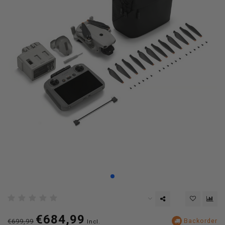
€684,99
Backorder
€699,99
Incl.