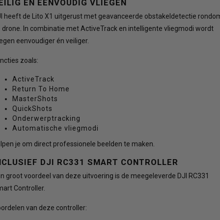
EILIG EN EENVOUDIG VLIEGEN
I heeft de Lito X1 uitgerust met geavanceerde obstakeldetectie rondo
 drone. In combinatie met ActiveTrack en intelligente vliegmodi wordt
iegen eenvoudiger én veiliger.
ncties zoals:
ActiveTrack
Return To Home
MasterShots
QuickShots
Onderwerptracking
Automatische vliegmodi
lpen je om direct professionele beelden te maken.
NCLUSIEF DJI RC331 SMART CONTROLLER
n groot voordeel van deze uitvoering is de meegeleverde DJI RC331
art Controller.
ordelen van deze controller: