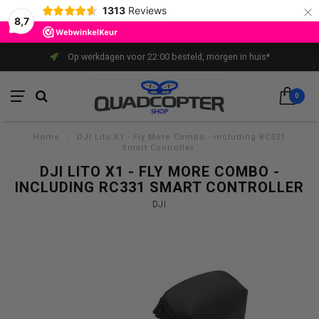
×
1313
Reviews
8,7
Op werkdagen voor 22:00 besteld, morgen in huis*
0
Home
/
DJI Lito X1 - Fly More Combo - including RC331
Smart Controller
DJI LITO X1 - FLY MORE COMBO -
INCLUDING RC331 SMART CONTROLLER
DJI