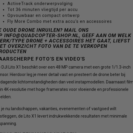
ActiveTrack onderwerpvolging
Tot 36 minuten vliegtijd per accu
Opvouwbaar en compact ontwerp
Fly More Combo met extra accu's en accessoires
E OUDE DRONE INRUILEN? MAIL ONS
P
INFO@QUADCOPTER-SHOP.NL
, GEEF AAN OM WELK
ERK/TYPE DRONE + ACCESSOIRES HET GAAT, LIEFST
ET OVERZICHT FOTO VAN DE TE VERKOPEN
RODUCTEN
AARSCHERPE FOTO'S EN VIDEO'S
 DJI Lito X1 beschikt over een 48 MP camera met een grote 1/1.3-inch
nsor. Hierdoor leg je meer detail vast en presteert de drone beter bij
tdagende lichtomstandigheden dan veel instapmodellen. Daarnaast fil
 in 4K-resolutie met hoge framerates voor vloeiende en professionele
elden.
 je nu landschappen, vakanties, evenementen of vastgoed wilt
stleggen, de Lito X1 levert indrukwekkende resultaten met minimale
spanning.