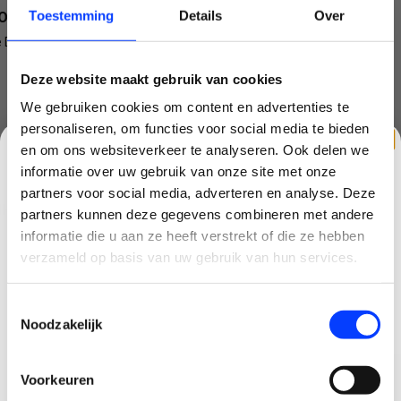
Toestemming
Details
Over
OOR WIE IS DE DJI LITO X1 GESCHIKT?
 DJI Lito X1 is ideaal voor:
Beginnende dronepiloten
Deze website maakt gebruik van cookies
Reizigers
We gebruiken cookies om content en advertenties te
Content creators
personaliseren, om functies voor social media te bieden
Vakantiegangers
Vastgoedfotografie
en om ons websiteverkeer te analyseren. Ook delen we
Social media content
informatie over uw gebruik van onze site met onze
Gebruikers die zonder smartphone willen vliegen
partners voor social media, adverteren en analyse. Deze
NHOUD VAN DE VERPAKKING
partners kunnen deze gegevens combineren met andere
CLAIM KORTING OP JE EERSTE
DJI Lito X1
informatie die u aan ze heeft verstrekt of die ze hebben
DJI RC331 Smart Controller
BESTELLING!
verzameld op basis van uw gebruik van hun services.
3 Intelligent Flight Batteries
Charging Hub
Ontvang je welkomstkorting tot 15 euro.
Schoudertas
Toestemmingsselectie
.
Minimale besteding 100 euro
Reservepropellers
Noodzakelijk
USB-kabels
Email
Gimbalbeschermer
Handleidingen en documentatie
Voorkeuren
Korting graag!