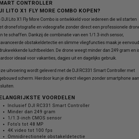
MART CONTROLLER
JI LITO X1 FLY MORE COMBO KOPEN?
 DJI Lito X1 Fly More Combo is ontwikkeld voor iedereen die wil starten
t dronefotografie en videografie zonder direct een professionele dron
n te schaffen. Dankzij de combinatie van een 1/1.3-inch sensor,
avanceerde obstakeldetectie en slimme vliegfuncties maak je eenvoud
drukwekkende luchtbeelden. De drone weegt minder dan 249 gram en i
ardoor ideaal voor vakanties, dagjes uit en dagelijks gebruik.
ze uitvoering wordt geleverd met de DJI RC331 Smart Controller met
gebouwd scherm. Hierdoor kun je direct vliegen zonder smartphone aa
 sluiten.
ELANGRIJKSTE VOORDELEN
Inclusief DJI RC331 Smart Controller
Minder dan 249 gram
1/1.3-inch CMOS sensor
Foto's tot 48 MP
4K video tot 100 fps
Omnidirectionele obstakeldetectie