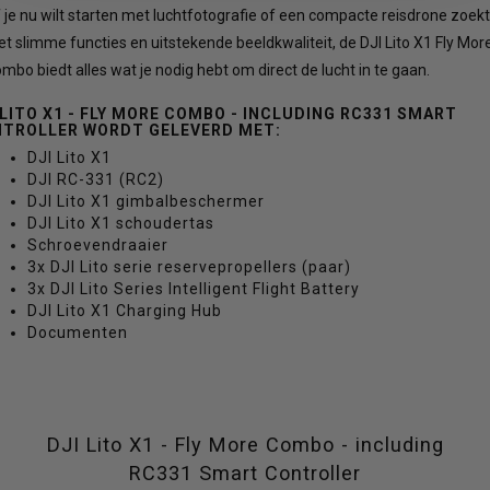
 je nu wilt starten met luchtfotografie of een compacte reisdrone zoekt
t slimme functies en uitstekende beeldkwaliteit, de DJI Lito X1 Fly Mor
mbo biedt alles wat je nodig hebt om direct de lucht in te gaan.
 LITO X1 - FLY MORE COMBO - INCLUDING RC331 SMART
NTROLLER
WORDT GELEVERD MET:
DJI Lito X1
DJI RC-331 (RC2)
DJI Lito X1 gimbalbeschermer
DJI Lito X1 schoudertas
Schroevendraaier
3x DJI Lito serie reservepropellers (paar)
3x DJI Lito Series Intelligent Flight Battery
DJI Lito X1 Charging Hub
Documenten
DJI Lito X1 - Fly More Combo - including
RC331 Smart Controller