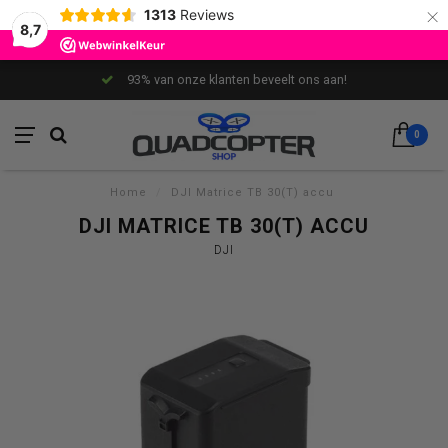
×
1313
Reviews
8,7
93% van onze klanten beveelt ons aan!
0
Home
/
DJI Matrice TB 30(T) accu
DJI MATRICE TB 30(T) ACCU
DJI