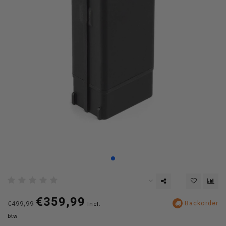
€359,99
Backorder
€499,99
Incl.
btw