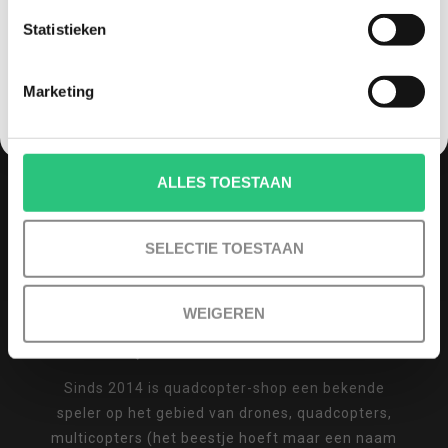
info@quadcopter-shop.nl
Statistieken
NEE, GEEN VOORDEEL a.u.b.
Marketing
REVIEWS
ALLES TOESTAAN
SELECTIE TOESTAAN
/
8.6
10
810 reviews
WEIGEREN
QUADCOPTER-SHOP.NL
Sinds 2014 is quadcopter-shop een bekende
speler op het gebied van drones, quadcopters,
multicopters (het beestje hoeft maar een naam