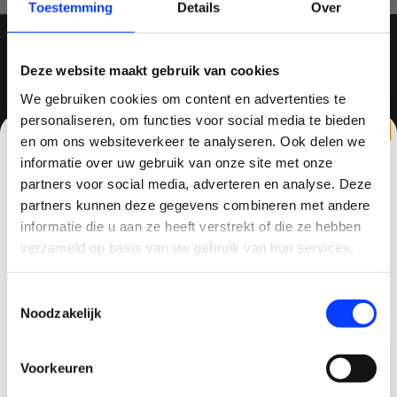
Toestemming
Details
Over
Deze website maakt gebruik van cookies
MELD JE AAN VOOR ONZE NIEUWSBRIEF
We gebruiken cookies om content en advertenties te
personaliseren, om functies voor social media te bieden
en om ons websiteverkeer te analyseren. Ook delen we
informatie over uw gebruik van onze site met onze
partners voor social media, adverteren en analyse. Deze
QUADCOPTER-SHOP
partners kunnen deze gegevens combineren met andere
CLAIM KORTING OP JE EERSTE
Contactgegevens
informatie die u aan ze heeft verstrekt of die ze hebben
BESTELLING!
verzameld op basis van uw gebruik van hun services.
Haagsittarderweg 27
6132 SV
Ontvang je welkomstkorting tot 15 euro.
Toestemmingsselectie
.
Sittard, Nederland
Minimale besteding 100 euro
Noodzakelijk
Email
+31634786988
Voorkeuren
+31634786988
Korting graag!