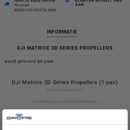
GRATIS VERZONDEN
KLANTEN BEVEELT ONS
AAN
*binnen
BENELUX+DUITSLAND
INFORMATIE
DJI MATRICE 3D SERIES PROPELLERS
wordt geleverd als paar.
DJI Matrice 3D Series Propellers (1 pair)
Nog niet gewaardeerd
0 sterren op basis van 0 beoordelingen
JE BEOORDELING TOEVOEGEN