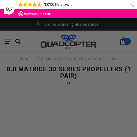
×
1313
Reviews
8,7
Drones worden gratis verzonden
0
Home
/
DJI Matrice 3D Series Propellers (1 pair)
DJI MATRICE 3D SERIES PROPELLERS (1
PAIR)
DJI