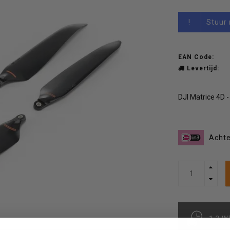
!
Stuur 
EAN Code:
Levertijd:
DJI Matrice 4D -
Achte
1-2 