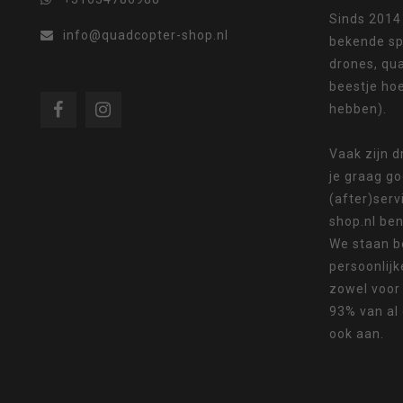
Sinds 2014
info@quadcopter-shop.nl
bekende sp
drones, qua
beestje ho
om
hebben).
Vaak zijn 
je graag g
(after)serv
naar
shop.nl ben
We staan b
persoonlijk
zowel voor
93% van al
het
ook aan.