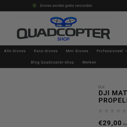
Drones worden gratis verzonden
Alle drones
Race drones
Mini drones
Professioneel
Blog Quadcopter-shop
Merken
DJI
DJI MAT
PROPEL
€29,00
In