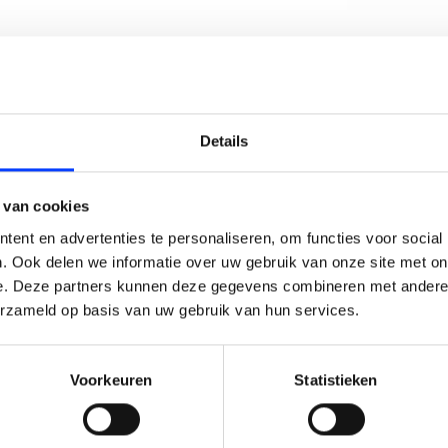
DRONE S
10 JAAR 
LAIM KORTING OP JE EERS
Details
DRONES 
VERZON
BESTELLING!
*binnen 
 van cookies
Ontvang je welkomstkorting tot 15 euro.
ent en advertenties te personaliseren, om functies voor social
.
Minimale besteding 100 euro
. Ook delen we informatie over uw gebruik van onze site met on
e. Deze partners kunnen deze gegevens combineren met andere i
l
DJI Ma
erzameld op basis van uw gebruik van hun services.
Voorkeuren
Statistieken
Korting graag!
ller set.
NEE, GEEN VOORDEEL a.u.b.