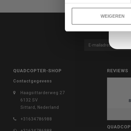
WEIGEREN
selecteren.
Druk
QUADCOPTER-SHOP
REVIEWS
Contactgegevens
op
Haagsittarderweg 27
6132 SV
8
Sittard, Nederland
+31634786988
QUADCOP
Enter
+31634786988