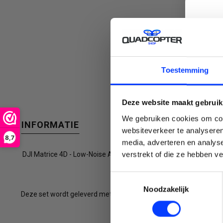
een
C
Toestemming
beschikbaar
Deze website maakt gebruik
We gebruiken cookies om cont
INFORMATIE
websiteverkeer te analyseren
8,7
resultaat
media, adverteren en analys
Emai
verstrekt of die ze hebben v
DJI Matrice 4D - Low-Noise Anti-lce Propellers
Toestemmingsselectie
Noodzakelijk
Deze set wordt geleverd met: 1x cw propeller set en 1x ccw prope
te