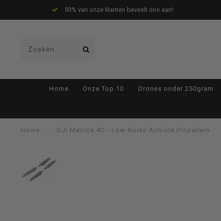
93% van onze klanten beveelt ons aan!
Gebruik
Home
Onze Top 10
Drones onder 250gram
de
Home
/
DJI Matrice 4D - Low-Noise Anti-lce Propellers
pijltjes