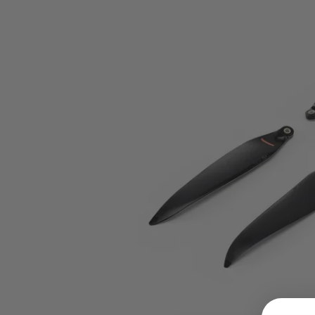
op
en
neer
om