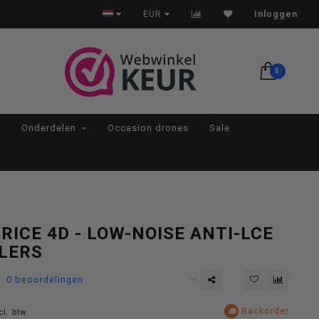
Op werkdagen voor 22:00 besteld, morgen in huis*
EUR
Inloggen
0
Onderdelen
Occasion drones
Sale
RICE 4D - LOW-NOISE ANTI-LCE
LERS
0 beoordelingen
Backorder
cl. btw