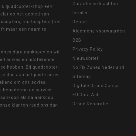
Garantie en klachten
 is quadcopter-shop een
Inruilen
eler op het gebied van
dcopters, multicopters (het
Retour
eft maar een naam te
Algemene voorwaarden
B2B
Privacy Policy
drones dure aankopen en wil
Nieuwsbrief
oed advies en uitstekende
ice hebben. Bij quadcopter-
No Fly Zones Nederland
 je dan aan het juiste adres.
Sitemap
ekend om ons advies,
Digitale Drone Cursus
e benadering en service
EU Data Act
 aankoop als na aankoop.
Drone Reparatie
 onze klanten raad ons dan