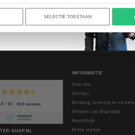
SELECTIE TOESTAAN
MELD JE AAN VOOR ONZE NIEUWSBRIEF
INFORMATIE
Over ons
Contact
Betaling, levertijd en verze
/
.6
10
810 reviews
Afhalen (op afspraak)
Keuzehulp
Drone cursus
TER-SHOP.NL