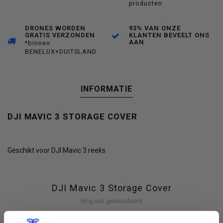
producten
DRONES WORDEN
93% VAN ONZE
GRATIS VERZONDEN
KLANTEN BEVEELT ONS
AAN
*binnen
BENELUX+DUITSLAND
INFORMATIE
DJI MAVIC 3 STORAGE COVER
Geschikt voor DJI Mavic 3 reeks
DJI Mavic 3 Storage Cover
Nog niet gewaardeerd
0 sterren op basis van 0 beoordelingen