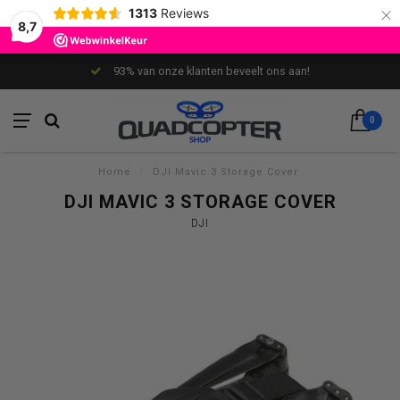
×
1313
Reviews
8,7
93% van onze klanten beveelt ons aan!
0
Home
/
DJI Mavic 3 Storage Cover
DJI MAVIC 3 STORAGE COVER
DJI