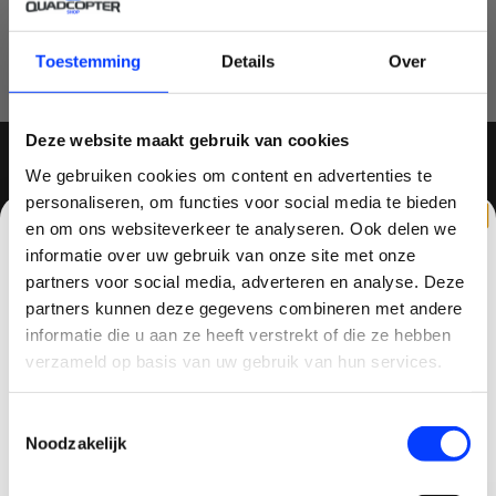
JE BEOORDELING TOEVOEGEN
Toestemming
Details
Over
Deze website maakt gebruik van cookies
We gebruiken cookies om content en advertenties te
MELD JE AAN VOOR ONZE NIEUWSBRIEF
personaliseren, om functies voor social media te bieden
en om ons websiteverkeer te analyseren. Ook delen we
informatie over uw gebruik van onze site met onze
partners voor social media, adverteren en analyse. Deze
partners kunnen deze gegevens combineren met andere
CLAIM KORTING OP JE EERSTE
informatie die u aan ze heeft verstrekt of die ze hebben
QUADCOPTER-SHOP
BESTELLING!
verzameld op basis van uw gebruik van hun services.
Contactgegevens
Ontvang je welkomstkorting tot 15 euro.
Toestemmingsselectie
Haagsittarderweg 27
.
Minimale besteding 100 euro
Noodzakelijk
6132 SV
Email
Sittard, Nederland