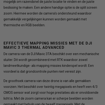
mogelijk om razendsnel de juiste locatie te vinden en de juiste
beslissing te maken. Een andere handige optie is de split screen
zoom. Hiermee worden de camera’s ondersteund waardoor
gemakkelijk vergelijkingen kunnen worden gemaakt met
thermische en RGB beelden.
EFFECTIEVE MAPPING MISSIES MET DE DJI
MAVIC 3 THERMAL ADVANCED
De camera van de DJI Mavic 3TA beschikt over een mechanische
sluiter. Dit wordt gecombineerd met RTK waardoor zowel
landmeetkundige- als mapping missies kinderspel wordt. Een
voordeel is dat grondcontrole punten niet vereist zijn.
De groothoek camera van deze drone is van alle gemakken
voorzien. Het beschikt over twintig megapixels en heeft een 4/3
CMOS sensor wat zorgt voor hoge prestaties als er onvoldoende
licht is. Met de zoom camera kan er scherpe beelden worden
gemaakt met behulp van de twaalf megapixels. Met de