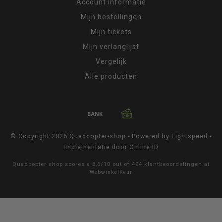
Account informatie
Mijn bestellingen
Mijn tickets
Mijn verlanglijst
Vergelijk
Alle producten
© Copyright 2026 Quadcopter-shop - Powered by
Lightspeed
-
Implementatie door
Online ID
Quadcopter shop
scores a
8,6
/
10
out of
494
klantbeoordelingen at
WebwinkelKeur