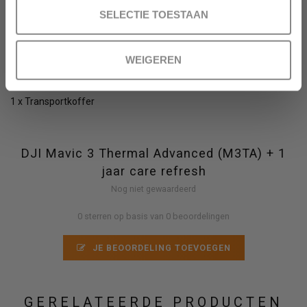
SELECTIE TOESTAAN
1 x Oplader
1 x USB kabel
WEIGEREN
1 x Gimbal Protector
1 x Transportkoffer
DJI Mavic 3 Thermal Advanced (M3TA) + 1
jaar care refresh
Nog niet gewaardeerd
0 sterren op basis van 0 beoordelingen
JE BEOORDELING TOEVOEGEN
GERELATEERDE PRODUCTEN