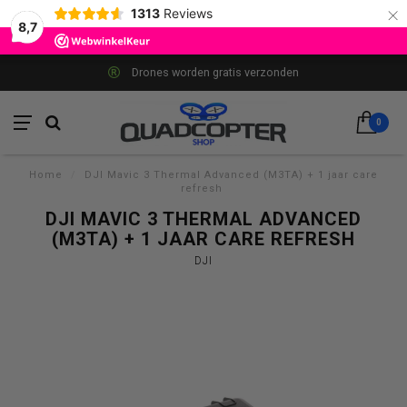
×
1313
Reviews
8,7
Drones worden gratis verzonden
0
Home
/
DJI Mavic 3 Thermal Advanced (M3TA) + 1 jaar care
refresh
DJI MAVIC 3 THERMAL ADVANCED
(M3TA) + 1 JAAR CARE REFRESH
DJI