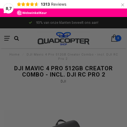
×
1313
Reviews
8,7
93% van onze klanten beveelt ons aan!
0
Home
/
DJI Mavic 4 Pro 512GB Creator Combo - incl. DJI RC
Pro 2
DJI MAVIC 4 PRO 512GB CREATOR
COMBO - INCL. DJI RC PRO 2
DJI