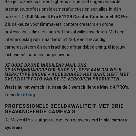
Ben je op zoek naar een high-end drone met ongeëvenaarde
prestaties, professionele camerafuncties en een alles-in-één
pakket? De
DJI Mavic 4 Pro 512GB Creator Combo met RC Pro
2
is dé keuze voor filmmakers, content creators en drone
professionals die niets aan het toeval willen overlaten. Met een
interne opslag van maar liefst 512GB, een drievoudig
camerasysteem én een krachtige afstandsbediening, til je jouw
luchtvideo’s naar een hoger niveau.
JE OUDE DRONE INRUILEN? MAIL ONS
OP
INFO@QUADCOPTER-SHOP.NL
, GEEF AAN OM WELK
MERK/TYPE DRONE + ACCESSOIRES HET GAAT, LIEFT MET
OVERZICHT FOTO VAN DE TE VERKOPEN PRODUCTEN.
Wat is nu het verschil tussen de 3 verschillende Mavic 4 PRO's.
Lees
deze blog
.
PROFESSIONELE BEELDKWALITEIT MET DRIE
GEAVANCEERDE CAMERA’S
De Mavic 4 Pro is uitgerust met een geavanceerd
triple-camera
systeem
: