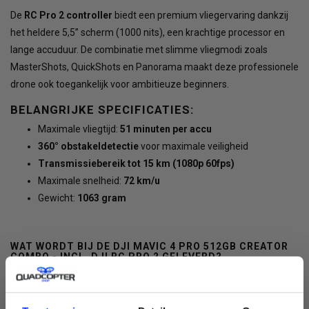
De
RC Pro 2 controller
biedt een premium vliegervaring dankzij
het heldere 5,5” scherm (1000 nits), een krachtige processor en
lange accuduur. De combinatie met slimme vliegmodi zoals
MasterShots, QuickShots en Panorama maakt deze professionele
drone ook toegankelijk voor ambitieuze beginners.
BELANGRIJKE SPECIFICATIES:
Maximale vliegtijd:
51 minuten per accu
360° obstakeldetectie
voor maximale veiligheid
Transmissiebereik tot 15 km (1080p 60fps)
Maximale snelheid:
72 km/u
Gewicht:
1063 gram
WAT WORDT BIJ DE
DJI MAVIC 4 PRO 512GB CREATOR
COMBO - INCL. DJI RC PRO 2
GELEVERD?
DJI Mavic 4 Pro (512GB interne opslag)
DJI RC Pro 2
3x DJI Mavic 4 Pro Intelligent Flight Battery