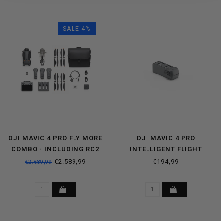
SALE-4%
DJI MAVIC 4 PRO FLY MORE
DJI MAVIC 4 PRO
COMBO - INCLUDING RC2
INTELLIGENT FLIGHT
SMART CONTROLLER
BATTERY
€2.589,99
€194,99
€2.689,99