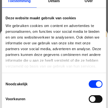
Toestemming
Details
Over
4x DJI Mavic 4 Pro Propellers
1x DJI Mavic 4 Pro opberghoes
1x DJI Mavic 4 Pro Parallel Charging Hub
1x USB-C naar USB-C high speed data kabel
Deze website maakt gebruik van cookies
1x DJI Mavic 240W Power Adapter
We gebruiken cookies om content en advertenties te
1x DJI Mavic schoudertas
personaliseren, om functies voor social media te bieden
24 maanden DJI garantie
Gratis digitale drone cursus voor optimaal
en om ons websiteverkeer te analyseren. Ook delen we
vliegervaring
informatie over uw gebruik van onze site met onze
Gratis landing pad voor maximale inzetbaarheid
partners voor social media, adverteren en analyse. Deze
partners kunnen deze gegevens combineren met andere
CLAIM KORTING OP JE EERSTE
informatie die u aan ze heeft verstrekt of die ze hebben
DJI Mavic 4 Pro 512GB Creator Combo - incl.
BESTELLING!
verzameld op basis van uw gebruik van hun services.
DJI RC Pro 2
Ontvang je welkomstkorting tot 15 euro.
Nog niet gewaardeerd
Toestemmingsselectie
.
Minimale besteding 100 euro
Noodzakelijk
0 sterren op basis van 0 beoordelingen
Email
JE BEOORDELING TOEVOEGEN
Voorkeuren
Korting graag!