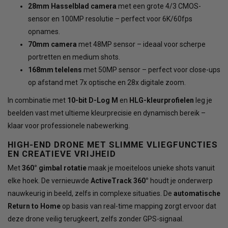
28mm Hasselblad camera
met een grote 4/3 CMOS-
sensor en 100MP resolutie – perfect voor 6K/60fps
opnames.
70mm camera
met 48MP sensor – ideaal voor scherpe
portretten en medium shots.
168mm telelens
met 50MP sensor – perfect voor close-ups
op afstand met 7x optische en 28x digitale zoom.
In combinatie met
10-bit D-Log M
en
HLG-kleurprofielen
leg je
beelden vast met ultieme kleurprecisie en dynamisch bereik –
klaar voor professionele nabewerking.
HIGH-END DRONE MET SLIMME VLIEGFUNCTIES
EN CREATIEVE VRIJHEID
Met
360° gimbal rotatie
maak je moeiteloos unieke shots vanuit
elke hoek. De vernieuwde
ActiveTrack 360°
houdt je onderwerp
nauwkeurig in beeld, zelfs in complexe situaties. De
automatische
Return to Home
op basis van real-time mapping zorgt ervoor dat
deze drone veilig terugkeert, zelfs zonder GPS-signaal.