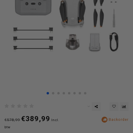
€389,99
Backorder
€578,99
Incl.
btw