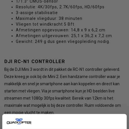
1/1.3” CMOS-sensor
Resolutie: 4K/30fps, 2.7K/60fps, HD/60fps
3-assige stabilisatie
Maximale vliegduur: 38 minuten
Vliegen tot windkracht 5 Bft
Afmetingen opgevouwen: 14,8 x 9 x 6,2 cm
Afmetingen uitgevouwen: 25,1 x 36,2 x 7,2 cm
Gewicht: 249 g dus geen vliegopleiding nodig.
DJI RC-N1 CONTROLLER
Bij de DJI Mini 3 wordt in dit pakket de RC-N1 controller geleverd.
Deze kreeg je ook bij de Mini 2. Een handzame controller waar je
makkelijk en snel je smartphone aan kan koppelen en direct kan
starten met vliegen. Via je smartphone kun je HD beelden live
streamen met 1080p 30fps kwaliteit. Bereik van 12km is het
maximale wat mogelijk is bij deze controller. Ruim voldoende om
een mooie vlucht te maken.
INHOUD VAN DJI MINI 3 RC N1 CONTROLLER