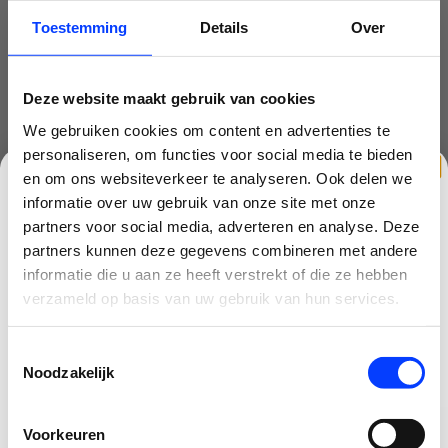
DJI Mini 3
1x DJI Intelligent Flight Battery
Toestemming
Details
Over
1x DJI Mavic 3 Low-Noise Propellers (pair)
Gimbal beschermcase
USB-C - USB-C kabel
Deze website maakt gebruik van cookies
DJI RC-N1 Remote Controller
DJI RC-N1 RC kabel (USB-C Connector)
We gebruiken cookies om content en advertenties te
DJI RC-N1 RC kabel (Standard Micro-USB
personaliseren, om functies voor social media te bieden
Connector)
en om ons websiteverkeer te analyseren. Ook delen we
DJI RC-N1 RC kabel (Lightning Connector)
informatie over uw gebruik van onze site met onze
Schroeven
Schroevendraaier
partners voor social media, adverteren en analyse. Deze
Originele doos
partners kunnen deze gegevens combineren met andere
2 jaar Nederlandse garantie
CLAIM KORTING OP JE EERSTE
informatie die u aan ze heeft verstrekt of die ze hebben
BESTELLING!
verzameld op basis van uw gebruik van hun services.
DJI Mini 3 + RC n1 controller - DDA
Ontvang je welkomstkorting tot 15 euro.
Toestemmingsselectie
.
Minimale besteding 100 euro
Nog niet gewaardeerd
Noodzakelijk
Email
0 sterren op basis van 0 beoordelingen
Voorkeuren
JE BEOORDELING TOEVOEGEN