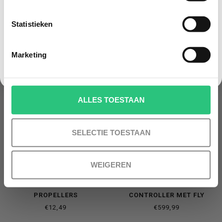
Korting graag!
Statistieken
NEE, GEEN VOORDEEL a.u.b.
GERELATEERDE PRODUCTEN
Marketing
ALLES TOESTAAN
SELECTIE TOESTAAN
WEIGEREN
DJI MINI 3/4 PRO
DJI MINI 3 + SMART
PROPELLERS
CONTROLLER MET FLY
MORE COMBO PAKKET
€12,49
€599,99